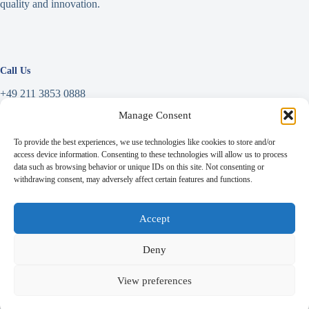
quality and innovation.
Call Us
+49 211 3853 0888
Manage Consent
Write a Message
To provide the best experiences, we use technologies like cookies to store and/or
info@linkfar.de
access device information. Consenting to these technologies will allow us to process
data such as browsing behavior or unique IDs on this site. Not consenting or
withdrawing consent, may adversely affect certain features and functions.
Address
Accept
Niederrheinstraße 71,
Deny
40474 Düsseldorf, Germany
View preferences
Copyright © 2026 - LINKFAR |
Imprint