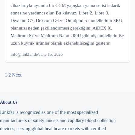
cihazlarıyla uyumlu bir CGM yapışkan yama serisi tedarik
etmesine yardımcı olur. Bu kılavuz, Libre 2, Libre 3,
Dexcom G7, Dexcom G6 ve Omnipod 5 modellerinin SKU
planınızı neden şekillendirmesi gerektiğini, AiDEX X,
Medtrum S7 ve Medtrum Nano 200U gibi niş modellerin ise
uzun kuyruk ürünler olarak eklenebileceğini gösterir.
info@linkfar.de
/
June 15, 2026
Posts
1
2
Next
navigation
About Us
Linkfar is recognized as one of the most specialized
manufacturers of safety lancets and capillary blood collection
devices, serving global healthcare markets with certified