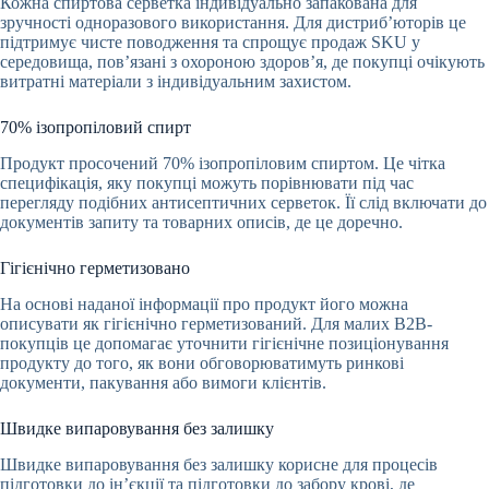
Кожна спиртова серветка індивідуально запакована для
зручності одноразового використання. Для дистриб’юторів це
підтримує чисте поводження та спрощує продаж SKU у
середовища, пов’язані з охороною здоров’я, де покупці очікують
витратні матеріали з індивідуальним захистом.
70% ізопропіловий спирт
Продукт просочений 70% ізопропіловим спиртом. Це чітка
специфікація, яку покупці можуть порівнювати під час
перегляду подібних антисептичних серветок. Її слід включати до
документів запиту та товарних описів, де це доречно.
Гігієнічно герметизовано
На основі наданої інформації про продукт його можна
описувати як гігієнічно герметизований. Для малих B2B-
покупців це допомагає уточнити гігієнічне позиціонування
продукту до того, як вони обговорюватимуть ринкові
документи, пакування або вимоги клієнтів.
Швидке випаровування без залишку
Швидке випаровування без залишку корисне для процесів
підготовки до ін’єкції та підготовки до забору крові, де