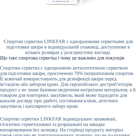
Спиртові серветки LINKFAR є одноразовими серветками для
підготовки шкіри в індивідуальній упаковці, доступними в
кількох розмірах у розгорнутому вигляді.
Що таке спиртова серветка і чому це важливо для покупців
Спиртова серветка є одноразовою антисептичною серветкою
для підготовки шкіри, просоченою 70% ізопропіловим спиртом.
Її зазвичай використовують для дезінфекції шкіри перед
ін’єкцією або забором крові. Для європейських дистриб’юторів
продукт є не лише базовим медичним витратним матеріалом, а й
товаром для повторних закупівель, який може підходити для
каналів догляду при діабеті, постачання клінік, аптечних
закупівель і капілярного забору крові.
Спиртові серветки LINKFAR індивідуально запаковані,
гігієнічно герметизовані та розраховані на швидке
випаровування без залишку. На сторінці продукту матеріал
також описано як повітропроникну тканину, що не подразнює