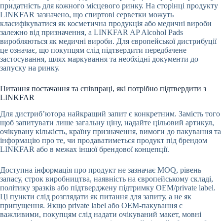
придатність для кожного місцевого ринку. На сторінці продукту
LINKFAR зазначено, що спиртові серветки можуть
класифікуватися як косметична продукція або медичні вироби
залежно від призначення, а LINKFAR AP Alcohol Pads
виробляються як медичні вироби. Для європейської дистрибуції
це означає, що покупцям слід підтвердити передбачене
застосування, шлях маркування та необхідні документи до
запуску на ринку.
Питання постачання та співпраці, які потрібно підтвердити з
LINKFAR
Для дистриб’ютора найкращий запит є конкретним. Замість того
щоб запитувати лише загальну ціну, надайте цільовий артикул,
очікувану кількість, країну призначення, вимоги до пакування та
інформацію про те, чи продаватиметься продукт під брендом
LINKFAR або в межах іншої брендової концепції.
Доступна інформація про продукт не зазначає MOQ, рівень
запасу, строк виробництва, наявність на європейському складі,
політику зразків або підтверджену підтримку OEM/private label.
Ці пункти слід розглядати як питання для запиту, а не як
припущення. Якщо private label або OEM-пакування є
важливими, покупцям слід надати очікуваний макет, мовні