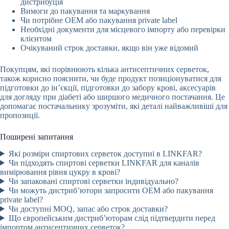
дистрибуція
Вимоги до пакування та маркування
Чи потрібне OEM або пакування private label
Необхідні документи для місцевого імпорту або перевірки
клієнтом
Очікуваний строк доставки, якщо він уже відомий
Покупцям, які порівнюють кілька антисептичних серветок,
також корисно пояснити, чи буде продукт позиціонуватися для
підготовки до ін’єкції, підготовки до забору крові, аксесуарів
для догляду при діабеті або ширшого медичного постачання. Це
допомагає постачальнику зрозуміти, які деталі найважливіші для
пропозиції.
Поширені запитання
Які розміри спиртових серветок доступні в LINKFAR?
Чи підходять спиртові серветки LINKFAR для каналів
вимірювання рівня цукру в крові?
Чи запаковані спиртові серветки індивідуально?
Чи можуть дистриб’ютори запросити OEM або пакування
private label?
Чи доступні MOQ, запас або строк доставки?
Що європейським дистриб’юторам слід підтвердити перед
імпортом антисептичних серветок?