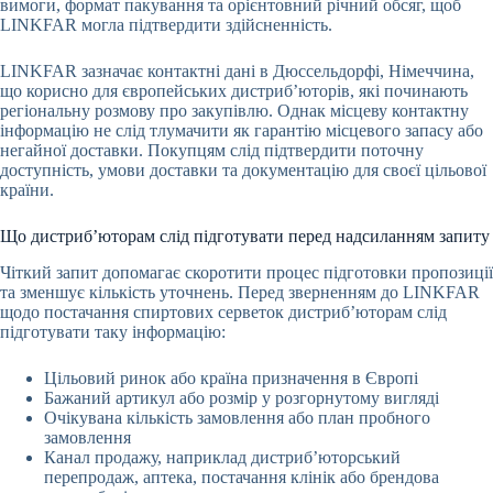
вимоги, формат пакування та орієнтовний річний обсяг, щоб
LINKFAR могла підтвердити здійсненність.
LINKFAR зазначає контактні дані в Дюссельдорфі, Німеччина,
що корисно для європейських дистриб’юторів, які починають
регіональну розмову про закупівлю. Однак місцеву контактну
інформацію не слід тлумачити як гарантію місцевого запасу або
негайної доставки. Покупцям слід підтвердити поточну
доступність, умови доставки та документацію для своєї цільової
країни.
Що дистриб’юторам слід підготувати перед надсиланням запиту
Чіткий запит допомагає скоротити процес підготовки пропозиції
та зменшує кількість уточнень. Перед зверненням до LINKFAR
щодо постачання спиртових серветок дистриб’юторам слід
підготувати таку інформацію:
Цільовий ринок або країна призначення в Європі
Бажаний артикул або розмір у розгорнутому вигляді
Очікувана кількість замовлення або план пробного
замовлення
Канал продажу, наприклад дистриб’юторський
перепродаж, аптека, постачання клінік або брендова