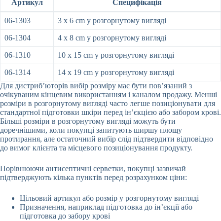
Артикул
Специфікація
06-1303
3 x 6 cm у розгорнутому вигляді
06-1304
4 x 8 cm у розгорнутому вигляді
06-1310
10 x 15 cm у розгорнутому вигляді
06-1314
14 x 19 cm у розгорнутому вигляді
Для дистриб’юторів вибір розміру має бути пов’язаний з
очікуваним кінцевим використанням і каналом продажу. Менші
розміри в розгорнутому вигляді часто легше позиціонувати для
стандартної підготовки шкіри перед ін’єкцією або забором крові.
Більші розміри в розгорнутому вигляді можуть бути
доречнішими, коли покупці запитують ширшу площу
протирання, але остаточний вибір слід підтвердити відповідно
до вимог клієнта та місцевого позиціонування продукту.
Порівнюючи антисептичні серветки, покупці зазвичай
підтверджують кілька пунктів перед розрахунком ціни:
Цільовий артикул або розмір у розгорнутому вигляді
Призначення, наприклад підготовка до ін’єкції або
підготовка до забору крові