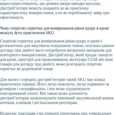
користувачі очікують, що ділянка шкіри швидко висохне.
Дистриб’ютори можуть подавати це як практичну
характеристику використання, а не як перебільшену заяву про
ефективність.
Чому спиртові серветки для вимірювання рівня цукру в крові
можуть бути практичним SKU
Спиртові серветки для вимірювання рівня цукру в крові є
релевантною для закупівель пошуковою темою, оскільки канали
догляду при діабеті часто потребують витратних матеріалів для
повторного використання. Дистриб’ютор, який продає ланцети
для крові, пристрої для проколювання, аксесуари CGM або інші
товари для догляду при діабеті, може розглядати спиртові
серветки як додатковий товар.
Для малих і середніх дистриб’юторів такий SKU має кілька
практичних переваг. Його легко пояснити, легко порівняти за
розміром і специфікацією, і він може підтримувати
повторюваний попит. Він також може допомогти
дистриб’юторам запропонувати повніший закупівельний кошик
аптекам, клінікам і регіональним реселерам.
Водночас покупцям слід уникати припущень про універсальну