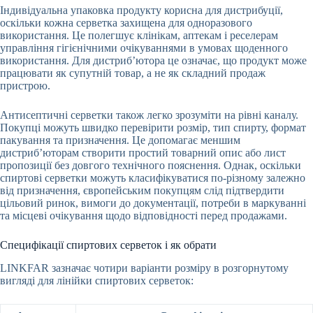
Індивідуальна упаковка продукту корисна для дистрибуції,
оскільки кожна серветка захищена для одноразового
використання. Це полегшує клінікам, аптекам і реселерам
управління гігієнічними очікуваннями в умовах щоденного
використання. Для дистриб’ютора це означає, що продукт може
працювати як супутній товар, а не як складний продаж
пристрою.
Антисептичні серветки також легко зрозуміти на рівні каналу.
Покупці можуть швидко перевірити розмір, тип спирту, формат
пакування та призначення. Це допомагає меншим
дистриб’юторам створити простий товарний опис або лист
пропозиції без довгого технічного пояснення. Однак, оскільки
спиртові серветки можуть класифікуватися по-різному залежно
від призначення, європейським покупцям слід підтвердити
цільовий ринок, вимоги до документації, потреби в маркуванні
та місцеві очікування щодо відповідності перед продажами.
Специфікації спиртових серветок і як обрати
LINKFAR зазначає чотири варіанти розміру в розгорнутому
вигляді для лінійки спиртових серветок: