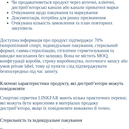
Чи продаватиметься продукт через аптечні, клінічні,
дистриб’юторські канали або канали приватної марки
Очікування щодо пакування та маркування
Документація, потрібна для ринку призначення
Очікувана кількість замовлення та план повторних
закупівель
Доступна інформація про продукт підтверджує 70%
ізопропіловий спирт, індивідуальне пакування, стерильний
формат, гамма-стерилізацію, гігієнічне герметизування та
швидке висихання без залишку. Вона не містить MOQ,
конфігурації коробів, строку виробництва, поточного запасу або
умов private label, тому ці пункти слід підтверджувати
безпосередньо під час запиту.
Ключові характеристики продукту, які дистриб’ютори можуть
повідомляти
Спиртові серветки LINKFAR мають кілька практичних переваг,
які можуть бути корисними в матеріалах продажу
дистриб’ютора, якщо їх повідомляти виважено й точно.
Стерильність та індивідуальне пакування