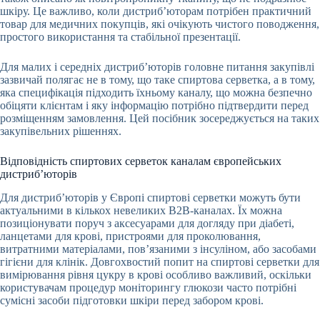
шкіру. Це важливо, коли дистриб’юторам потрібен практичний
товар для медичних покупців, які очікують чистого поводження,
простого використання та стабільної презентації.
Для малих і середніх дистриб’юторів головне питання закупівлі
зазвичай полягає не в тому, що таке спиртова серветка, а в тому,
яка специфікація підходить їхньому каналу, що можна безпечно
обіцяти клієнтам і яку інформацію потрібно підтвердити перед
розміщенням замовлення. Цей посібник зосереджується на таких
закупівельних рішеннях.
Відповідність спиртових серветок каналам європейських
дистриб’юторів
Для дистриб’юторів у Європі спиртові серветки можуть бути
актуальними в кількох невеликих B2B-каналах. Їх можна
позиціонувати поруч з аксесуарами для догляду при діабеті,
ланцетами для крові, пристроями для проколювання,
витратними матеріалами, пов’язаними з інсуліном, або засобами
гігієни для клінік. Довгохвостий попит на спиртові серветки для
вимірювання рівня цукру в крові особливо важливий, оскільки
користувачам процедур моніторингу глюкози часто потрібні
сумісні засоби підготовки шкіри перед забором крові.