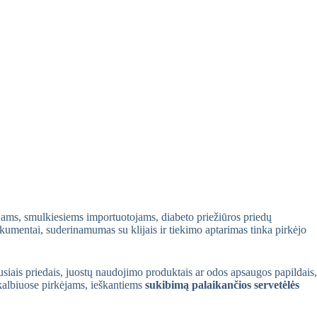
ntojams, smulkiesiems importuotojams, diabeto priežiūros priedų
okumentai, suderinamumas su klijais ir tiekimo aptarimas tinka pirkėjo
siais priedais, juostų naudojimo produktais ar odos apsaugos papildais,
okalbiuose pirkėjams, ieškantiems
sukibimą palaikančios servetėlės