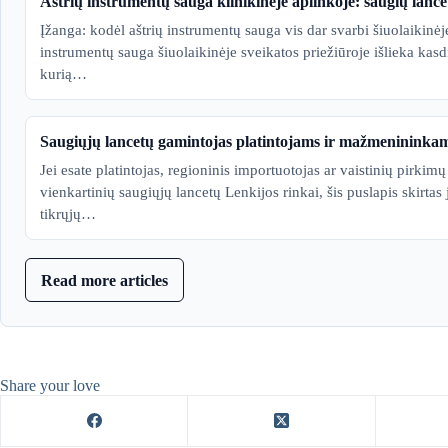
Aštrių instrumentų sauga klinikinėje aplinkoje: saugių lanc
Įžanga: kodėl aštrių instrumentų sauga vis dar svarbi šiuolaikinėj
instrumentų sauga šiuolaikinėje sveikatos priežiūroje išlieka kas
kurią…
Saugiųjų lancetų gamintojas platintojams ir mažmenininka
Jei esate platintojas, regioninis importuotojas ar vaistinių pirkimų 
vienkartinių saugiųjų lancetų Lenkijos rinkai, šis puslapis skirta
tikrųjų…
Read more articles
Share your love