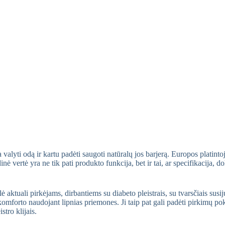
a valyti odą ir kartu padėti saugoti natūralų jos barjerą. Europos plati
vertė yra ne tik pati produkto funkcija, bet ir tai, ar specifikacija, d
uali pirkėjams, dirbantiems su diabeto pleistrais, su tvarsčiais susiju
 komforto naudojant lipnias priemones. Ji taip pat gali padėti pirkimų p
stro klijais.