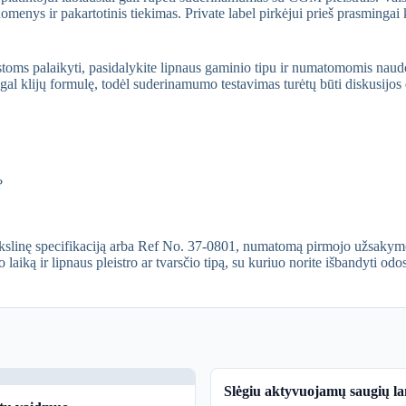
omenys ir pakartotinis tiekimas. Private label pirkėjui prieš prasmingai k
 juostoms palaikyti, pasidalykite lipnaus gaminio tipu ir numatomomis na
gal klijų formulę, todėl suderinamumo testavimas turėtų būti diskusijos 
?
slinę specifikaciją arba Ref No. 37-0801, numatomą pirmojo užsakymo k
ką ir lipnaus pleistro ar tvarsčio tipą, su kuriuo norite išbandyti odos
Slėgiu aktyvuojamų saugių la