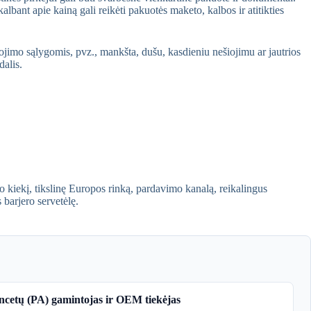
albant apie kainą gali reikėti pakuotės maketo, kalbos ir atitikties
udojimo sąlygomis, pvz., mankšta, dušu, kasdieniu nešiojimu ar jautrios
dalis.
iekį, tikslinę Europos rinką, pardavimo kanalą, reikalingus
 barjero servetėlę.
ncetų (PA) gamintojas ir OEM tiekėjas