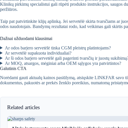
Klinikų pirkimų specialistui gali rūpėti produkto instrukcijos, saugos du
peržiūros.
Taip pat patvirtinkite klijų aplinką. Jei servetėlė skirta tvarsčiams ar
odos naudotojais. Bandymų rezultatai rodo, kad veikimas gali skirtis pa
Dažnai užduodami klausimai
Ar odos barjero servetėlė tinka CGM pleistrų platintojams?
Ar servetėlė supakuota individualiai?
Ar ši odos barjero servetėlė gali pagerinti tvarsčių ir juostų sukibimą
Ar MOQ, atsargos, mėginiai arba OEM sąlygos yra patvirtintos?
Galutinis CTA
Norėdami gauti aktualų kainos pasiūlymą, atsiųskite LINKFAR savo tik
dokumentus, pakuotės ar prekės ženklo poreikius, numatomą pristatymo lai
Related articles