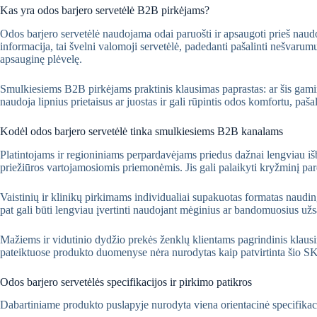
Kas yra odos barjero servetėlė B2B pirkėjams?
Odos barjero servetėlė naudojama odai paruošti ir apsaugoti prieš naudo
informacija, tai švelni valomoji servetėlė, padedanti pašalinti nešvarum
apsauginę plėvelę.
Smulkiesiems B2B pirkėjams praktinis klausimas paprastas: ar šis gaminy
naudoja lipnius prietaisus ar juostas ir gali rūpintis odos komfortu, pa
Kodėl odos barjero servetėlė tinka smulkiesiems B2B kanalams
Platintojams ir regioniniams perpardavėjams priedus dažnai lengviau išba
priežiūros vartojamosiomis priemonėmis. Jis gali palaikyti kryžminį par
Vaistinių ir klinikų pirkimams individualiai supakuotas formatas naudi
pat gali būti lengviau įvertinti naudojant mėginius ar bandomuosius už
Mažiems ir vidutinio dydžio prekės ženklų klientams pagrindinis klaus
pateiktuose produkto duomenyse nėra nurodytas kaip patvirtinta šio SKU s
Odos barjero servetėlės specifikacijos ir pirkimo patikros
Dabartiniame produkto puslapyje nurodyta viena orientacinė specifikaci