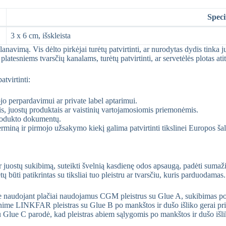
Speci
3 x 6 cm, išskleista
avimą. Vis dėlto pirkėjai turėtų patvirtinti, ar nurodytas dydis tinka jų 
atesniems tvarsčių kanalams, turėtų patvirtinti, ar servetėlės plotas atit
tvirtinti:
 perpardavimui ar private label aptarimui.
, juostų produktais ar vaistinių vartojamosiomis priemonėmis.
 produkto dokumentų.
miną ir pirmojo užsakymo kiekį galima patvirtinti tikslinei Europos šal
juostų sukibimą, suteikti švelnią kasdienę odos apsaugą, padėti sumažint
būti patikrintas su tiksliai tuo pleistru ar tvarsčiu, kuris parduodamas.
e naudojant plačiai naudojamus CGM pleistrus su Glue A, sukibimas po m
nime LINKFAR pleistras su Glue B po mankštos ir dušo išliko gerai pri
 Glue C parodė, kad pleistras abiem sąlygomis po mankštos ir dušo išlik