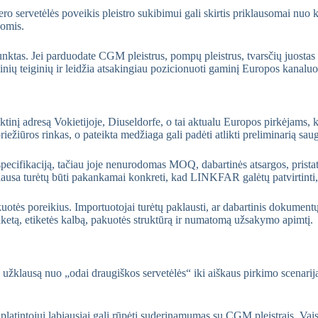
ero servetėlės poveikis pleistro sukibimui gali skirtis priklausomai nu
gomis.
unktas. Jei parduodate CGM pleistrus, pompų pleistrus, tvarsčių juostas
inių teiginių ir leidžia atsakingiau pozicionuoti gaminį Europos kanaluo
nį adresą Vokietijoje, Diuseldorfe, o tai aktualu Europos pirkėjams, k
ežiūros rinkas, o pateikta medžiaga gali padėti atlikti preliminarią sa
specifikaciją, tačiau joje nenurodomas MOQ, dabartinės atsargos, pristat
ausa turėtų būti pakankamai konkreti, kad LINKFAR galėtų patvirtinti,
uotės poreikius. Importuotojai turėtų paklausti, ar dabartinis dokumentų 
aketą, etiketės kalbą, pakuotės struktūrą ir numatomą užsakymo apimtį.
i užklausą nuo „odai draugiškos servetėlės“ iki aiškaus pirkimo scenarij
platintojui labiausiai gali rūpėti suderinamumas su CGM pleistrais. Vais