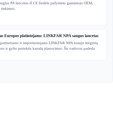
saugius PA lancetus iš CE ženklu pažymėto gamintojo OEM,
 tiekimui.
tas Europos platintojams: LINKFAR NPA saugus lancetas
s partneriams ir importuotojams LINKFAR NPA kraujo mėginių
bro ir gylio parinktis kanalų planavimui. Šis vadovas padeda