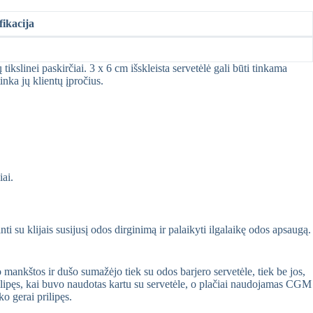
fikacija
tikslinei paskirčiai. 3 x 6 cm išskleista servetėlė gali būti tinkama
inka jų klientų įpročius.
iai.
i su klijais susijusį odos dirginimą ir palaikyti ilgalaikę odos apsaugą.
ankštos ir dušo sumažėjo tiek su odos barjero servetėle, tiek be jos,
lipęs, kai buvo naudotas kartu su servetėle, o plačiai naudojamas CGM
o gerai prilipęs.