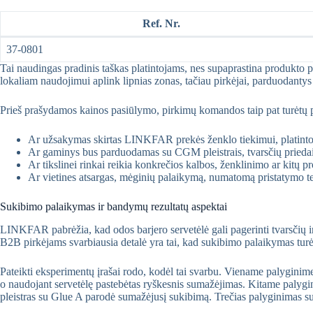
Ref. Nr.
37-0801
Tai naudingas pradinis taškas platintojams, nes supaprastina produkto plan
lokaliam naudojimui aplink lipnias zonas, tačiau pirkėjai, parduodantys pl
Prieš prašydamos kainos pasiūlymo, pirkimų komandos taip pat turėtų pa
Ar užsakymas skirtas LINKFAR prekės ženklo tiekimui, platintojo
Ar gaminys bus parduodamas su CGM pleistrais, tvarsčių priedais
Ar tikslinei rinkai reikia konkrečios kalbos, ženklinimo ar kitų
Ar vietines atsargas, mėginių palaikymą, numatomą pristatymo ter
Sukibimo palaikymas ir bandymų rezultatų aspektai
LINKFAR pabrėžia, kad odos barjero servetėlė gali pagerinti tvarsčių ir 
B2B pirkėjams svarbiausia detalė yra tai, kad sukibimo palaikymas turėtų 
Pateikti eksperimentų įrašai rodo, kodėl tai svarbu. Viename palyginim
o naudojant servetėlę pastebėtas ryškesnis sumažėjimas. Kitame palygi
pleistras su Glue A parodė sumažėjusį sukibimą. Trečias palyginimas su