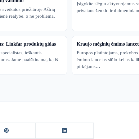
etų vaidmuo
Įsigykite slėgiu aktyvuojamus 
e sveikatos priežiūroje Aštrių
privataus ženklo ir didmeniniam
dienė realybė, o ne problema,
ms: Linkfar produktų gidas
Kraujo mėginių ėmimo lance
specialistas, ieškantis
Europos platintojams, prekybo
s jums. Jame paaiškinama, ką iš
ėmimo lancetas siūlo kelias kali
pirkėjams…