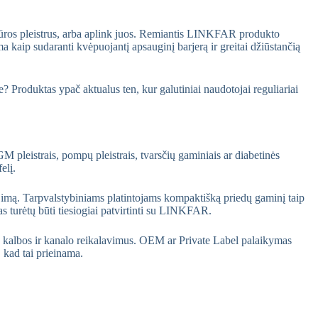
ežiūros pleistrus, arba aplink juos. Remiantis LINKFAR produkto
a kaip sudaranti kvėpuojantį apsauginį barjerą ir greitai džiūstančią
? Produktas ypač aktualus ten, kur galutiniai naudotojai reguliariai
M pleistrais, pompų pleistrais, tvarsčių gaminiais ar diabetinės
elį.
ojimą. Tarpvalstybiniams platintojams kompaktišką priedų gaminį taip
 turėtų būti tiesiogiai patvirtinti su LINKFAR.
ų, kalbos ir kanalo reikalavimus. OEM ar Private Label palaikymas
 kad tai prieinama.