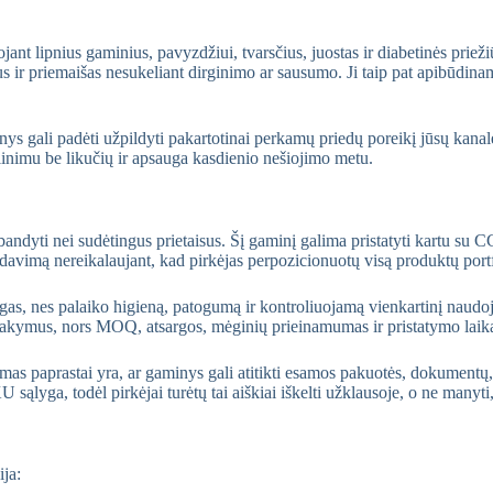
jant lipnius gaminius, pavyzdžiui, tvarsčius, juostas ir diabetinės pri
us ir priemaišas nesukeliant dirginimo ar sausumo. Ji taip pat apibūdinam
s gali padėti užpildyti pakartotinai perkamų priedų poreikį jūsų kanale
šalinimu be likučių ir apsauga kasdienio nešiojimo metu.
ndyti nei sudėtingus prietaisus. Šį gaminį galima pristatyti kartu su CG
davimą nereikalaujant, kad pirkėjas perpozicionuotų visą produktų portf
ngas, nes palaiko higieną, patogumą ir kontroliuojamą vienkartinį naud
sakymus, nors MOQ, atsargos, mėginių prieinamumas ir pristatymo laikas
imas paprastai yra, ar gaminys gali atitikti esamos pakuotės, dokument
ąlyga, todėl pirkėjai turėtų tai aiškiai iškelti užklausoje, o ne manyti,
ja: