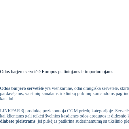
Odos barjero servetėlė Europos platintojams ir importuotojams
Odos barjero servetėlė
yra vienkartinė, odai draugiška servetėlė, skirt
pardavėjams, vaistinių kanalams ir klinikų pirkimų komandoms pagrindinė 
kanalui.
LINKFAR šį produktą pozicionuoja CGM priedų kategorijoje. Servetėlė akt
kai klientams gali reikėti švelnios kasdienės odos apsaugos ir didesnio
diabeto pleistrams
, jei pirkėjas patikrina suderinamumą su tikslinio plei