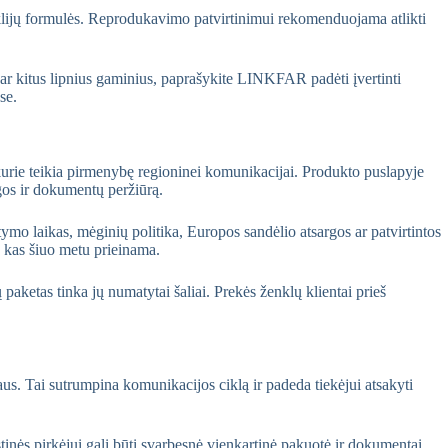
o klijų formulės. Reprodukavimo patvirtinimui rekomenduojama atlikti
 ar kitus lipnius gaminius, paprašykite LINKFAR padėti įvertinti
se.
urie teikia pirmenybę regioninei komunikacijai. Produkto puslapyje
ugos ir dokumentų peržiūrą.
ymo laikas, mėginių politika, Europos sandėlio atsargos ar patvirtintos
 kas šiuo metu prieinama.
paketas tinka jų numatytai šaliai. Prekės ženklų klientai prieš
aus. Tai sutrumpina komunikacijos ciklą ir padeda tiekėjui atsakyti
tinės pirkėjui gali būti svarbesnė vienkartinė pakuotė ir dokumentai.