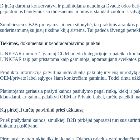
Iš įrašų daroma konservatyvi ir platintojams naudinga išvada: odos barj
papildomus bandymus su didesnėmis imtimis ir standartizuotomis sąly
Smulkiesiems B2B pirkėjams tai nėra silpnybė; tai praktinis atrankos p
suderinamumą su jūsų tiksline klijų sistema. Tai padeda išvengti pertekl
Tiekimas, dokumentai ir bendradarbiavimo punktai
LINKFAR nurodo šį gaminį CGM priedų kategorijoje ir pateikia kontakti
LINKFAR taip pat pristatoma kaip gamintoja, aptarnaujanti sveikatos pri
Produkto informacija patvirtina individualią pakuotę ir vieną nurodytą 
OEM/private label sąlygos šiam konkrečiam gaminiui. Todėl rimta užkl
Platintojams geriausia prašyti kainos pasiūlymo pagal rinką, kiekį ir pak
klausdami, ar galima palaikyti OEM ar Private Label, turėtų pateikti m
Ką pirkėjai turėtų patvirtinti prieš užklausą
Prieš prašydami kainos, smulkieji B2B pirkėjai paprastai turi susiaurint
tinkamu pasiūlymu.
Pirmiausia patvirtinkite tikslinį kanalą. Diabeto priedus parduodančiam 