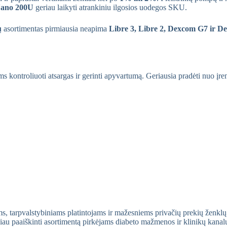
ano 200U
geriau laikyti atrankiniu ilgosios uodegos SKU.
ų
asortimentas pirmiausia neapima
Libre 3, Libre 2, Dexcom G7 ir 
 kontroliuoti atsargas ir gerinti apyvartumą. Geriausia pradėti nuo įren
ams, tarpvalstybiniams platintojams ir mažesniems privačių prekių ženkl
u paaiškinti asortimentą pirkėjams diabeto mažmenos ir klinikų kanal