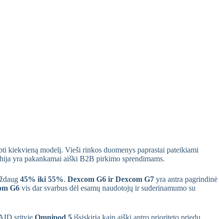
rėpti kiekvieną modelį. Vieši rinkos duomenys paprastai pateikiami
erarchija yra pakankamai aiški B2B pirkimo sprendimams.
maždaug
45% iki 55%
.
Dexcom G6 ir Dexcom G7
yra antra pagrindinė
om G6
vis dar svarbus dėl esamų naudotojų ir suderinamumo su
 AID srityje
Omnipod 5
išsiskiria kaip aiški antro prioriteto priedų