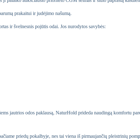
s ji palaiko aukščiausio prioriteto CGM šeimas ir siūlo paprastą kasdie
tsparumą prakaitui ir judėjimo našumą.
tas ir švelnesnis pojūtis odai. Jos nurodytos savybės:
tiems jautrios odos paklausą, NaturHold prideda naudingą komfortu par
čiame priedų pokalbyje, nes tai viena iš pirmaujančių pleistrinių pompų 