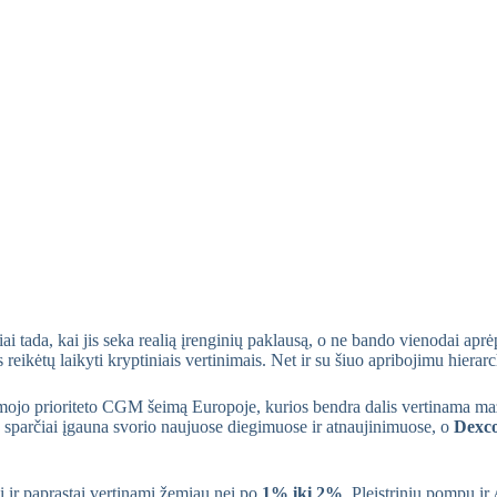
iai tada, kai jis seka realią įrenginių paklausą, o ne bando vienodai ap
is reikėtų laikyti kryptiniais vertinimais. Net ir su šiuo apribojimu hi
mojo prioriteto CGM šeimą Europoje, kurios bendra dalis vertinama 
sparčiai įgauna svorio naujuose diegimuose ir atnaujinimuose, o
Dexc
iai ir paprastai vertinami žemiau nei po
1% iki 2%
. Pleistrinių pompų ir