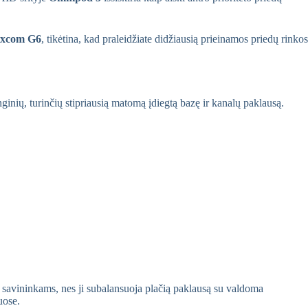
Dexcom G6
, tikėtina, kad praleidžiate didžiausią prieinamos priedų rinkos
ginių, turinčių stipriausią matomą įdiegtą bazę ir kanalų paklausą.
ų savininkams, nes ji subalansuoja plačią paklausą su valdoma
uose.