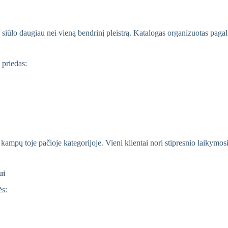
ūlo daugiau nei vieną bendrinį pleistrą. Katalogas organizuotas pagal
 priedas:
ampų toje pačioje kategorijoje. Vieni klientai nori stipresnio laikymosi
ui
ės: