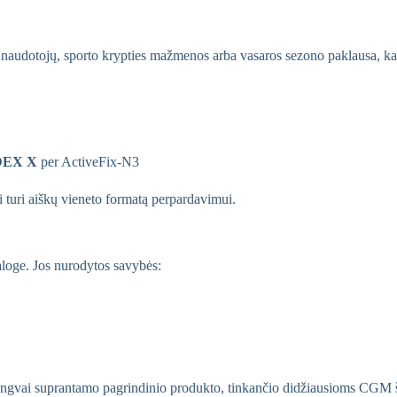
yvių naudotojų, sporto krypties mažmenos arba vasaros sezono paklausa, 
iDEX X
per ActiveFix-N3
jai turi aiškų vieneto formatą perpardavimui.
aloge. Jos nurodytos savybės:
o lengvai suprantamo pagrindinio produkto, tinkančio didžiausioms CGM