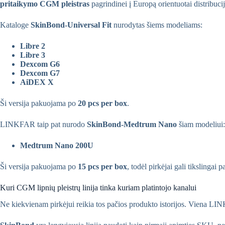
pritaikymo CGM pleistras
pagrindinei į Europą orientuotai distribucij
Kataloge
SkinBond-Universal Fit
nurodytas šiems modeliams:
Libre 2
Libre 3
Dexcom G6
Dexcom G7
AiDEX X
Ši versija pakuojama po
20 pcs per box
.
LINKFAR taip pat nurodo
SkinBond-Medtrum Nano
šiam modeliui:
Medtrum Nano 200U
Ši versija pakuojama po
15 pcs per box
, todėl pirkėjai gali tikslinga
Kuri CGM lipnių pleistrų linija tinka kuriam platintojo kanalui
Ne kiekvienam pirkėjui reikia tos pačios produkto istorijos. Viena LINK