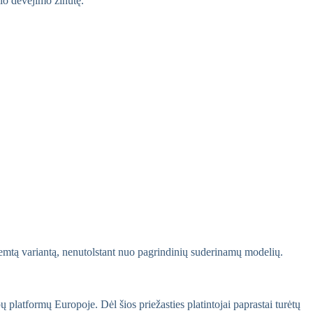
nio dėvėjimo žinutę.
emtą variantą, nenutolstant nuo pagrindinių suderinamų modelių.
platformų Europoje. Dėl šios priežasties platintojai paprastai turėtų