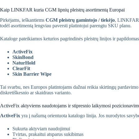
Kaip LINKFAR kuria CGM lipnių pleistrų asortimentą Europai
Pirkėjams, ieškantiems
CGM pleistrų gamintojo / tiekėjo
, LINKFAR si
todėl asortimentą lengviau paversti platintojui parengtu SKU planu.
Kataloge pateikiamos keturios pagrindinės pleistrų linijos ir papildomas
ActiveFix
SkinBond
NaturHold
ClearFit
Skin Barrier Wipe
Tai svarbu, nes Europos platintojams dažnai reikia skirtingų pardavimo k
diskretiškesnio ar skaidraus varianto.
ActiveFix aktyviems naudotojams ir stipresnio laikymosi pozicionavim
ActiveFix
yra į našumą orientuota katalogo linija. Jos nurodytos savyb
Sukurta aktyviam naudojimui
Tvirtas, prakaitui atsparus sukibimas