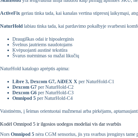
SkinBond
yra lengviausia linija naudoti kaip pirmąjį apimties SKU, ne
ActiveFix
geriau tinka tada, kai kanalas vertina stipresnį laikymąsi, a
NaturHold
labiau tinka tada, kai pardavimo pokalbyje svarbesni komfor
Draugiškas odai ir hipoalerginis
Švelnus jautriems naudotojams
Kvėpuojanti austinė tekstūra
Švarus nuėmimas su mažai likučių
NaturHold katalogo aprėptis apima:
Libre 3, Dexcom G7, AiDEX X
per NaturHold-C1
Dexcom G7
per NaturHold-C2
Dexcom G6
per NaturHold-C3
Omnipod 5
per NaturHold-C4
Vaistinėms, į šeimas orientuotai mažmenai arba pirkėjams, aptarnaujan
Kodėl Omnipod 5 ir ilgosios uodegos modeliai vis dar svarbūs
Nors
Omnipod 5
nėra CGM sensorius, jis yra svarbus įrenginys tame pa