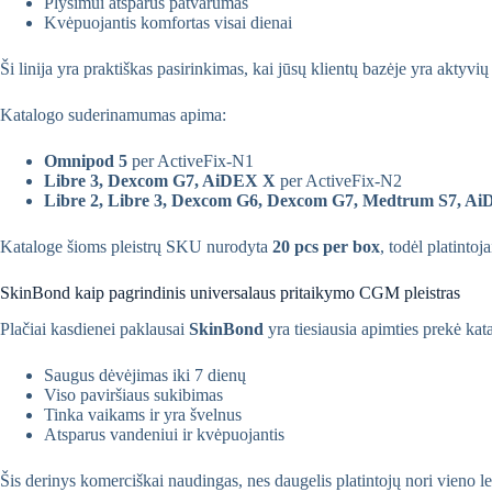
Plyšimui atsparus patvarumas
Kvėpuojantis komfortas visai dienai
Ši linija yra praktiškas pasirinkimas, kai jūsų klientų bazėje yra akt
Katalogo suderinamumas apima:
Omnipod 5
per ActiveFix-N1
Libre 3, Dexcom G7, AiDEX X
per ActiveFix-N2
Libre 2, Libre 3, Dexcom G6, Dexcom G7, Medtrum S7, A
Kataloge šioms pleistrų SKU nurodyta
20 pcs per box
, todėl platinto
SkinBond kaip pagrindinis universalaus pritaikymo CGM pleistras
Plačiai kasdienei paklausai
SkinBond
yra tiesiausia apimties prekė kat
Saugus dėvėjimas iki 7 dienų
Viso paviršiaus sukibimas
Tinka vaikams ir yra švelnus
Atsparus vandeniui ir kvėpuojantis
Šis derinys komerciškai naudingas, nes daugelis platintojų nori vien