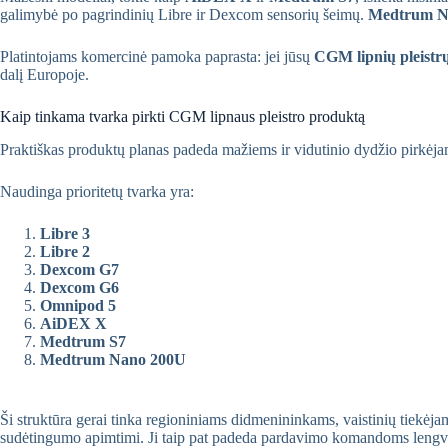
galimybė po pagrindinių Libre ir Dexcom sensorių šeimų.
Medtrum N
Platintojams komercinė pamoka paprasta: jei jūsų
CGM lipnių pleistr
dalį Europoje.
Kaip tinkama tvarka pirkti CGM lipnaus pleistro produktą
Praktiškas produktų planas padeda mažiems ir vidutinio dydžio pirkėjams
Naudinga prioritetų tvarka yra:
Libre 3
Libre 2
Dexcom G7
Dexcom G6
Omnipod 5
AiDEX X
Medtrum S7
Medtrum Nano 200U
Ši struktūra gerai tinka regioniniams didmenininkams, vaistinių tiekėj
sudėtingumo apimtimi. Ji taip pat padeda pardavimo komandoms lengvia