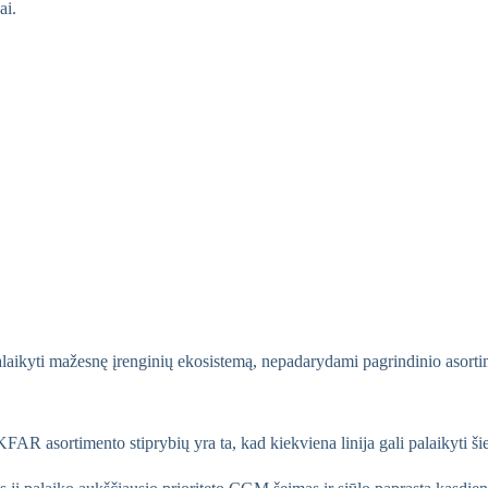
ai.
i palaikyti mažesnę įrenginių ekosistemą, nepadarydami pagrindinio asor
FAR asortimento stiprybių yra ta, kad kiekviena linija gali palaikyti ši