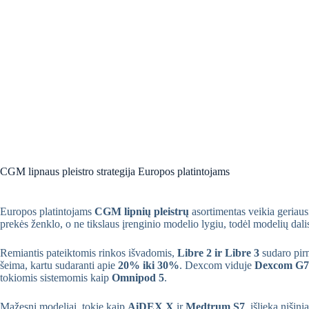
CGM lipnaus pleistro strategija Europos platintojams
Europos platintojams
CGM lipnių pleistrų
asortimentas veikia geriaus
prekės ženklo, o ne tikslaus įrenginio modelio lygiu, todėl modelių dal
Remiantis pateiktomis rinkos išvadomis,
Libre 2 ir Libre 3
sudaro pir
šeima, kartu sudaranti apie
20% iki 30%
. Dexcom viduje
Dexcom G7
tokiomis sistemomis kaip
Omnipod 5
.
Mažesni modeliai, tokie kaip
AiDEX X
ir
Medtrum S7
, išlieka nišin