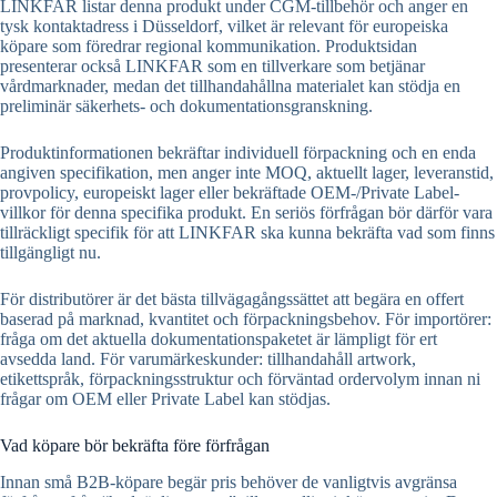
LINKFAR listar denna produkt under CGM-tillbehör och anger en
tysk kontaktadress i Düsseldorf, vilket är relevant för europeiska
köpare som föredrar regional kommunikation. Produktsidan
presenterar också LINKFAR som en tillverkare som betjänar
vårdmarknader, medan det tillhandahållna materialet kan stödja en
preliminär säkerhets- och dokumentationsgranskning.
Produktinformationen bekräftar individuell förpackning och en enda
angiven specifikation, men anger inte MOQ, aktuellt lager, leveranstid,
provpolicy, europeiskt lager eller bekräftade OEM-/Private Label-
villkor för denna specifika produkt. En seriös förfrågan bör därför vara
tillräckligt specifik för att LINKFAR ska kunna bekräfta vad som finns
tillgängligt nu.
För distributörer är det bästa tillvägagångssättet att begära en offert
baserad på marknad, kvantitet och förpackningsbehov. För importörer:
fråga om det aktuella dokumentationspaketet är lämpligt för ert
avsedda land. För varumärkeskunder: tillhandahåll artwork,
etikettspråk, förpackningsstruktur och förväntad ordervolym innan ni
frågar om OEM eller Private Label kan stödjas.
Vad köpare bör bekräfta före förfrågan
Innan små B2B-köpare begär pris behöver de vanligtvis avgränsa