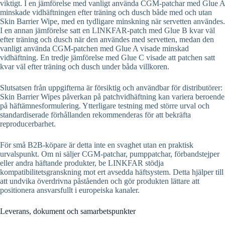
viktigt. I en jämförelse med vanligt använda CGM-patchar med Glue A
minskade vidhäftningen efter träning och dusch både med och utan
Skin Barrier Wipe, med en tydligare minskning när servetten användes.
I en annan jämförelse satt en LINKFAR-patch med Glue B kvar väl
efter träning och dusch när den användes med servetten, medan den
vanligt använda CGM-patchen med Glue A visade minskad
vidhäftning. En tredje jämförelse med Glue C visade att patchen satt
kvar väl efter träning och dusch under båda villkoren.
Slutsatsen från uppgifterna är försiktig och användbar för distributörer:
Skin Barrier Wipes påverkan på patchvidhäftning kan variera beroende
på häftämnesformulering. Ytterligare testning med större urval och
standardiserade förhållanden rekommenderas för att bekräfta
reproducerbarhet.
För små B2B-köpare är detta inte en svaghet utan en praktisk
urvalspunkt. Om ni säljer CGM-patchar, pumppatchar, förbandstejper
eller andra häftande produkter, be LINKFAR stödja
kompatibilitetsgranskning mot ert avsedda häftsystem. Detta hjälper till
att undvika överdrivna påståenden och gör produkten lättare att
positionera ansvarsfullt i europeiska kanaler.
Leverans, dokument och samarbetspunkter