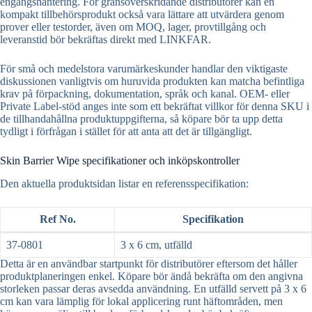
engångshantering. För gränsöverskridande distributörer kan en
kompakt tillbehörsprodukt också vara lättare att utvärdera genom
prover eller testorder, även om MOQ, lager, provtillgång och
leveranstid bör bekräftas direkt med LINKFAR.
För små och medelstora varumärkeskunder handlar den viktigaste
diskussionen vanligtvis om huruvida produkten kan matcha befintliga
krav på förpackning, dokumentation, språk och kanal. OEM- eller
Private Label-stöd anges inte som ett bekräftat villkor för denna SKU i
de tillhandahållna produktuppgifterna, så köpare bör ta upp detta
tydligt i förfrågan i stället för att anta att det är tillgängligt.
Skin Barrier Wipe specifikationer och inköpskontroller
Den aktuella produktsidan listar en referensspecifikation:
Ref No.
Specifikation
37-0801
3 x 6 cm, utfälld
Detta är en användbar startpunkt för distributörer eftersom det håller
produktplaneringen enkel. Köpare bör ändå bekräfta om den angivna
storleken passar deras avsedda användning. En utfälld servett på 3 x 6
cm kan vara lämplig för lokal applicering runt häftområden, men