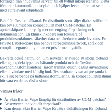
förfrågan från “hudvänlig servett” till ett tydligt inköpsscenario. Detta
förkortar kommunikationscykeln och hjälper leverantören att svara
med ett relevant erbjudande.
Bekräfta först er målkanal. En distributör som säljer diabetestillbehör
kan bry sig mest om kompatibilitet med CGM-patchar. En
apoteksköpare kan bry sig mer om engångsförpackning och
dokumentation. En klinisk inköpare kan fokusera på
produktinstruktioner, säkerhetsdata och återkommande leverans. En
Private Label-köpare kan behöva förpackningsartwork, språk och
compliancegranskning innan ett pris är meningsfullt.
Bekräfta också häftmiljön. Om servetten är avsedd att stödja förband
eller tejper, dela typen av häftande produkt och de förväntade
användningsförhållandena, såsom träning, dusch, daglig användning
eller användare med känslig hud. Testresultaten visar att prestanda kan
skilja sig beroende på häftämnesformulering, så kompatibilitetstestning
bör vara en del av diskussionen.
Vanliga frågor
Är Skin Barrier Wipe lämplig för distributörer av CGM-patchar?
Är servetten individuellt förpackad?
Kan denna Skin Barrier Wipe förbättra vidhäftningen för förband