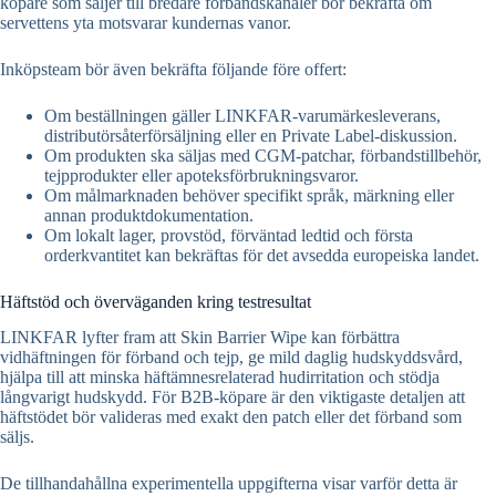
köpare som säljer till bredare förbandskanaler bör bekräfta om
servettens yta motsvarar kundernas vanor.
Inköpsteam bör även bekräfta följande före offert:
Om beställningen gäller LINKFAR-varumärkesleverans,
distributörsåterförsäljning eller en Private Label-diskussion.
Om produkten ska säljas med CGM-patchar, förbandstillbehör,
tejpprodukter eller apoteksförbrukningsvaror.
Om målmarknaden behöver specifikt språk, märkning eller
annan produktdokumentation.
Om lokalt lager, provstöd, förväntad ledtid och första
orderkvantitet kan bekräftas för det avsedda europeiska landet.
Häftstöd och överväganden kring testresultat
LINKFAR lyfter fram att Skin Barrier Wipe kan förbättra
vidhäftningen för förband och tejp, ge mild daglig hudskyddsvård,
hjälpa till att minska häftämnesrelaterad hudirritation och stödja
långvarigt hudskydd. För B2B-köpare är den viktigaste detaljen att
häftstödet bör valideras med exakt den patch eller det förband som
säljs.
De tillhandahållna experimentella uppgifterna visar varför detta är