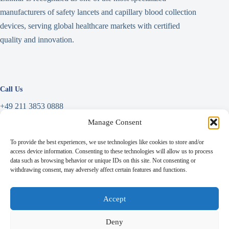
manufacturers of safety lancets and capillary blood collection
devices, serving global healthcare markets with certified
quality and innovation.
Call Us
+49 211 3853 0888
Manage Consent
Write a Message
To provide the best experiences, we use technologies like cookies to store and/or
info@linkfar.de
access device information. Consenting to these technologies will allow us to process
data such as browsing behavior or unique IDs on this site. Not consenting or
withdrawing consent, may adversely affect certain features and functions.
Address
Accept
Niederrheinstraße 71,
Deny
40474 Düsseldorf, Germany