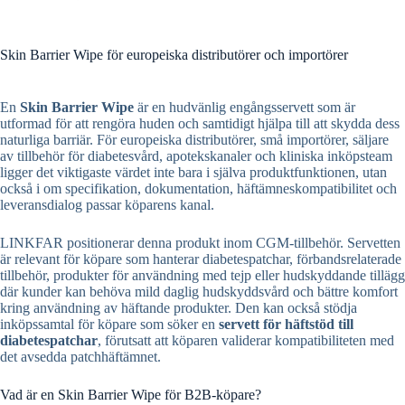
Skin Barrier Wipe för europeiska distributörer och importörer
En
Skin Barrier Wipe
är en hudvänlig engångsservett som är
utformad för att rengöra huden och samtidigt hjälpa till att skydda dess
naturliga barriär. För europeiska distributörer, små importörer, säljare
av tillbehör för diabetesvård, apotekskanaler och kliniska inköpsteam
ligger det viktigaste värdet inte bara i själva produktfunktionen, utan
också i om specifikation, dokumentation, häftämneskompatibilitet och
leveransdialog passar köparens kanal.
LINKFAR positionerar denna produkt inom CGM-tillbehör. Servetten
är relevant för köpare som hanterar diabetespatchar, förbandsrelaterade
tillbehör, produkter för användning med tejp eller hudskyddande tillägg
där kunder kan behöva mild daglig hudskyddsvård och bättre komfort
kring användning av häftande produkter. Den kan också stödja
inköpssamtal för köpare som söker en
servett för häftstöd till
diabetespatchar
, förutsatt att köparen validerar kompatibiliteten med
det avsedda patchhäftämnet.
Vad är en Skin Barrier Wipe för B2B-köpare?