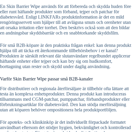
En Skin Barrier Wipe används för att förbereda och skydda huden före
eller runt häftande produkter som förband, tejper och patchar för
diabetesvård. Enligt LINKFARs produktinformation är det en mild
rengöringsservett som hjälper till att avlägsna smuts och orenheter utan
att orsaka irritation eller torrhet. Den beskrivs också som att den bildar
en andningsbar skyddsbarriär och en snabbtorkande skyddsfilm.
För små B2B-köpare är den praktiska frågan enkel: kan denna produkt
hjälpa till att täcka ett återkommande tillbehörsbehov i er kanal?
Produkten är särskilt relevant där slutanvändare regelbundet applicerar
häftande enheter eller tejper och kan bry sig om hudkomfort,
borttagning utan rester och skydd under daglig användning.
Varför Skin Barrier Wipe passar små B2B-kanaler
För distributörer och regionala återförsäljare är tillbehör ofta lättare att
testa än komplexa enhetsprodukter. Denna produkt kan introduceras
tillsammans med CGM-patchar, pumppatchar, förbandsprodukter eller
förbrukningsartiklar för diabetesvård. Den kan stödja merförsäljning
utan att köparen behöver ompositionera hela produktportföljen.
För apoteks- och klinikinköp är det individuellt förpackade formatet
användbart eftersom det stödjer hygien, bekvämlighet och kontrollerad