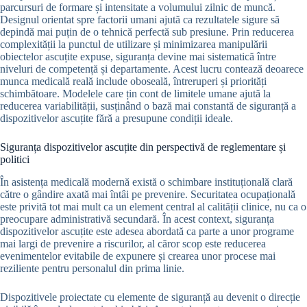
parcursuri de formare și intensitate a volumului zilnic de muncă.
Designul orientat spre factorii umani ajută ca rezultatele sigure să
depindă mai puțin de o tehnică perfectă sub presiune. Prin reducerea
complexității la punctul de utilizare și minimizarea manipulării
obiectelor ascuțite expuse, siguranța devine mai sistematică între
niveluri de competență și departamente. Acest lucru contează deoarece
munca medicală reală include oboseală, întreruperi și priorități
schimbătoare. Modelele care țin cont de limitele umane ajută la
reducerea variabilității, susținând o bază mai constantă de siguranță a
dispozitivelor ascuțite fără a presupune condiții ideale.
Siguranța dispozitivelor ascuțite din perspectivă de reglementare și
politici
În asistența medicală modernă există o schimbare instituțională clară
către o gândire axată mai întâi pe prevenire. Securitatea ocupațională
este privită tot mai mult ca un element central al calității clinice, nu ca o
preocupare administrativă secundară. În acest context, siguranța
dispozitivelor ascuțite este adesea abordată ca parte a unor programe
mai largi de prevenire a riscurilor, al căror scop este reducerea
evenimentelor evitabile de expunere și crearea unor procese mai
reziliente pentru personalul din prima linie.
Dispozitivele proiectate cu elemente de siguranță au devenit o direcție