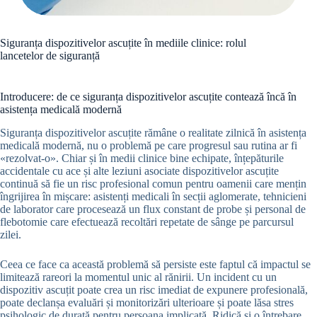
Siguranța dispozitivelor ascuțite în mediile clinice: rolul
lancetelor de siguranță
Introducere: de ce siguranța dispozitivelor ascuțite contează încă în
asistența medicală modernă
Siguranța dispozitivelor ascuțite rămâne o realitate zilnică în asistența
medicală modernă, nu o problemă pe care progresul sau rutina ar fi
«rezolvat-o». Chiar și în medii clinice bine echipate, înțepăturile
accidentale cu ace și alte leziuni asociate dispozitivelor ascuțite
continuă să fie un risc profesional comun pentru oamenii care mențin
îngrijirea în mișcare: asistenți medicali în secții aglomerate, tehnicieni
de laborator care procesează un flux constant de probe și personal de
flebotomie care efectuează recoltări repetate de sânge pe parcursul
zilei.
Ceea ce face ca această problemă să persiste este faptul că impactul se
limitează rareori la momentul unic al rănirii. Un incident cu un
dispozitiv ascuțit poate crea un risc imediat de expunere profesională,
poate declanșa evaluări și monitorizări ulterioare și poate lăsa stres
psihologic de durată pentru persoana implicată. Ridică și o întrebare