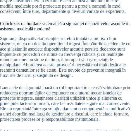
despre «instrumente» în izolare. Este o analiză a modului în care
mediile medicale pot fi proiectate pentru a proteja oamenii în mod
consecvent, între ture, departamente și niveluri variate de experiență.
Concluzie: o abordare sistematică a siguranței dispozitivelor ascuțite în
asistența medicală modernă
Siguranța dispozitivelor ascuțite ar trebui tratată ca un risc clinic
sistemic, nu ca un detaliu operațional îngust. Înțepăturile accidentale cu
ace și leziunile asociate dispozitivelor ascuțite persistă deoarece sunt
împletite cu proceduri de rutină cu frecvență ridicată și cu realitățile
muncii umane: presiune de timp, întreruperi și pași repetați de
manipulare. Abordarea acestei provocări necesită mai mult decât a le
reaminti oamenilor să fie atenți. Este nevoie de prevenire integrată în
fluxurile de lucru și susținută de design.
Lancetele de siguranță joacă un rol important în această schimbare prin
reducerea oportunităților de expunere cu ajutorul mecanismelor de
protecție integrate, susținerea clarității utilizării unice și alinierea cu
principiile factorilor umani, care fac rezultatele sigure mai consecvente.
Ele nu reprezintă întreaga soluție, dar sunt o componentă semnificativă
a unei abordări mai largi de gestionare a riscului, care include formare,
proiectarea proceselor și responsabilitate instituțională.