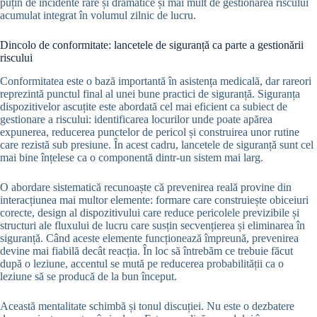
puțin de incidente rare și dramatice și mai mult de gestionarea riscului
acumulat integrat în volumul zilnic de lucru.
Dincolo de conformitate: lancetele de siguranță ca parte a gestionării
riscului
Conformitatea este o bază importantă în asistența medicală, dar rareori
reprezintă punctul final al unei bune practici de siguranță. Siguranța
dispozitivelor ascuțite este abordată cel mai eficient ca subiect de
gestionare a riscului: identificarea locurilor unde poate apărea
expunerea, reducerea punctelor de pericol și construirea unor rutine
care rezistă sub presiune. În acest cadru, lancetele de siguranță sunt cel
mai bine înțelese ca o componentă dintr-un sistem mai larg.
O abordare sistematică recunoaște că prevenirea reală provine din
interacțiunea mai multor elemente: formare care construiește obiceiuri
corecte, design al dispozitivului care reduce pericolele previzibile și
structuri ale fluxului de lucru care susțin secvențierea și eliminarea în
siguranță. Când aceste elemente funcționează împreună, prevenirea
devine mai fiabilă decât reacția. În loc să întrebăm ce trebuie făcut
după o leziune, accentul se mută pe reducerea probabilității ca o
leziune să se producă de la bun început.
Această mentalitate schimbă și tonul discuției. Nu este o dezbatere