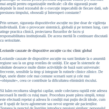
mai amplă pentru organizațiile medicale: cât din siguranță poate
depinde în mod rezonabil de o execuție impecabilă de fiecare dată, sub
presiunea timpului, oboseală și întreruperi constante?
Prin urmare, siguranța dispozitivelor ascuțite nu ține doar de vigilența
individuală. Este o provocare sistemică, globală și pe termen lung, care
atinge practica clinică, proiectarea fluxurilor de lucru și
responsabilitatea instituțională. De aceea merită în continuare discutată
cu seriozitate.
Leziunile cauzate de dispozitive ascuțite ca risc clinic global
Leziunile cauzate de dispozitive ascuțite nu sunt limitate la o anumită
regiune sau la un grup restrâns de unități. Ele apar în sistemele de
sănătate deoarece multe dintre activitățile de bază sunt universale:
frecvente, sensibile la timp și integrate în rutinele clinice zilnice. De
fapt, unele dintre cele mai comune scenarii sunt și cele mai
«obișnuite», ceea ce contribuie la dificultatea eliminării riscului.
Să luăm recoltarea sângelui capilar, unde colectarea rapidă este adesea
necesară în medii cu rulaj mare. Procedura poate părea simplă, totuși
este efectuată repetat și adesea în condiții mai puțin decât ideale, cum
ar fi spații de lucru aglomerate sau nevoi urgente ale pacienților.
Testarea la punctul de îngrijire introduce presiuni similare: personalul