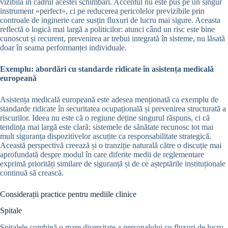
vizibilă în cadrul acestei schimbări. Accentul nu este pus pe un singur
instrument «perfect», ci pe reducerea pericolelor previzibile prin
controale de inginerie care susțin fluxuri de lucru mai sigure. Aceasta
reflectă o logică mai largă a politicilor: atunci când un risc este bine
cunoscut și recurent, prevenirea ar trebui integrată în sisteme, nu lăsată
doar în seama performanței individuale.
Exemplu: abordări cu standarde ridicate în asistența medicală
europeană
Asistența medicală europeană este adesea menționată ca exemplu de
standarde ridicate în securitatea ocupațională și prevenirea structurată a
riscurilor. Ideea nu este că o regiune deține singurul răspuns, ci că
tendința mai largă este clară: sistemele de sănătate recunosc tot mai
mult siguranța dispozitivelor ascuțite ca responsabilitate strategică.
Această perspectivă creează și o tranziție naturală către o discuție mai
aprofundată despre modul în care diferite medii de reglementare
exprimă priorități similare de siguranță și de ce așteptările instituționale
continuă să crească.
Considerații practice pentru mediile clinice
Spitale
Spitalele combină o mare diversitate a personalului cu fluxuri de lucru