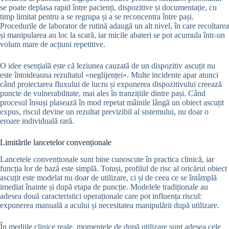
se poate deplasa rapid între pacienți, dispozitive și documentație, cu
timp limitat pentru a se regrupa și a se reconcentra între pași.
Procedurile de laborator de rutină adaugă un alt nivel, în care recoltarea
și manipularea au loc la scară, iar micile abateri se pot acumula într-un
volum mare de acțiuni repetitive.
O idee esențială este că leziunea cauzată de un dispozitiv ascuțit nu
este întotdeauna rezultatul «neglijenței». Multe incidente apar atunci
când proiectarea fluxului de lucru și expunerea dispozitivului creează
puncte de vulnerabilitate, mai ales în tranzițiile dintre pași. Când
procesul însuși plasează în mod repetat mâinile lângă un obiect ascuțit
expus, riscul devine un rezultat previzibil al sistemului, nu doar o
eroare individuală rară.
Limitările lancetelor convenționale
Lancetele convenționale sunt bine cunoscute în practica clinică, iar
funcția lor de bază este simplă. Totuși, profilul de risc al oricărui obiect
ascuțit este modelat nu doar de utilizare, ci și de ceea ce se întâmplă
imediat înainte și după etapa de puncție. Modelele tradiționale au
adesea două caracteristici operaționale care pot influența riscul:
expunerea manuală a acului și necesitatea manipulării după utilizare.
În mediile clinice reale, momentele de după utilizare sunt adesea cele