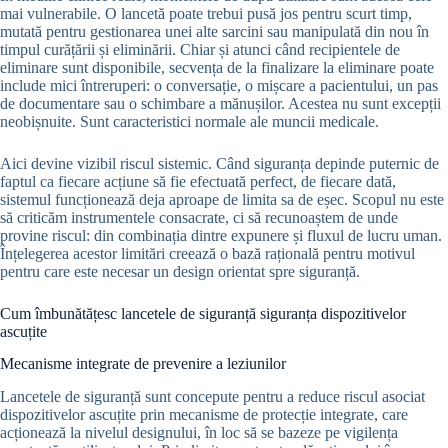
mai vulnerabile. O lancetă poate trebui pusă jos pentru scurt timp,
mutată pentru gestionarea unei alte sarcini sau manipulată din nou în
timpul curățării și eliminării. Chiar și atunci când recipientele de
eliminare sunt disponibile, secvența de la finalizare la eliminare poate
include mici întreruperi: o conversație, o mișcare a pacientului, un pas
de documentare sau o schimbare a mănușilor. Acestea nu sunt excepții
neobișnuite. Sunt caracteristici normale ale muncii medicale.
Aici devine vizibil riscul sistemic. Când siguranța depinde puternic de
faptul ca fiecare acțiune să fie efectuată perfect, de fiecare dată,
sistemul funcționează deja aproape de limita sa de eșec. Scopul nu este
să criticăm instrumentele consacrate, ci să recunoaștem de unde
provine riscul: din combinația dintre expunere și fluxul de lucru uman.
Înțelegerea acestor limitări creează o bază rațională pentru motivul
pentru care este necesar un design orientat spre siguranță.
Cum îmbunătățesc lancetele de siguranță siguranța dispozitivelor
ascuțite
Mecanisme integrate de prevenire a leziunilor
Lancetele de siguranță sunt concepute pentru a reduce riscul asociat
dispozitivelor ascuțite prin mecanisme de protecție integrate, care
acționează la nivelul designului, în loc să se bazeze pe vigilența