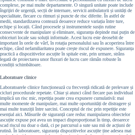
complexe, pe mai multe departamente. O singură unitate poate include
îngrijiri de urgență, secții de internare, servicii ambulatorii și unități de
specialitate, fiecare cu ritmuri și puncte de risc diferite. În astfel de
medii, standardizarea contează deoarece reduce variația între ture,
echipe și locații. Când procesele și instrumentele susțin rutine
consecvente de manipulare și eliminare, siguranța depinde mai puțin de
obiceiuri locale sau soluții informale. Acest lucru este deosebit de
important în orele de vârf, în rotația personalului sau în acoperirea între
echipe, când nefamiliaritatea poate crește riscul de expunere. Siguranța
practică a dispozitivelor ascuțite în spitale este, prin urmare, strâns
legată de proiectarea unor fluxuri de lucru care rămân robuste în
condiții schimbătoare.
Laboratoare clinice
Laboratoarele clinice funcționează cu frecvență ridicată de prelevare și
cicluri procedurale repetate. Chiar și atunci când fiecare pas individual
implică un risc mic, repetiția poate crea expunere cumulativă: mai
multe momente de manipulare, mai multe oportunități de distragere și
mai multe tranziții între sarcini. Conceptul de risc prin repetiție este
esențial aici. Măsurile de siguranță care reduc manipularea obiectelor
ascuțite expuse pot avea un impact disproporționat în timp, deoarece
scad riscul nu doar o dată, ci pe parcursul a sute sau mii de acțiuni de
rutină. În laboratoare, siguranța dispozitivelor ascuțite ține adesea mai