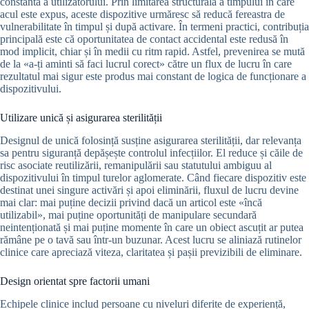
constantă a utilizatorului. Prin limitarea structurală a timpului în care
acul este expus, aceste dispozitive urmăresc să reducă fereastra de
vulnerabilitate în timpul și după activare. În termeni practici, contribuția
principală este că oportunitatea de contact accidental este redusă în
mod implicit, chiar și în medii cu ritm rapid. Astfel, prevenirea se mută
de la «a-ți aminti să faci lucrul corect» către un flux de lucru în care
rezultatul mai sigur este produs mai constant de logica de funcționare a
dispozitivului.
Utilizare unică și asigurarea sterilității
Designul de unică folosință susține asigurarea sterilității, dar relevanța
sa pentru siguranță depășește controlul infecțiilor. El reduce și căile de
risc asociate reutilizării, remanipulării sau statutului ambiguu al
dispozitivului în timpul turelor aglomerate. Când fiecare dispozitiv este
destinat unei singure activări și apoi eliminării, fluxul de lucru devine
mai clar: mai puține decizii privind dacă un articol este «încă
utilizabil», mai puține oportunități de manipulare secundară
neintenționată și mai puține momente în care un obiect ascuțit ar putea
rămâne pe o tavă sau într-un buzunar. Acest lucru se aliniază rutinelor
clinice care apreciază viteza, claritatea și pașii previzibili de eliminare.
Design orientat spre factorii umani
Echipele clinice includ persoane cu niveluri diferite de experiență,