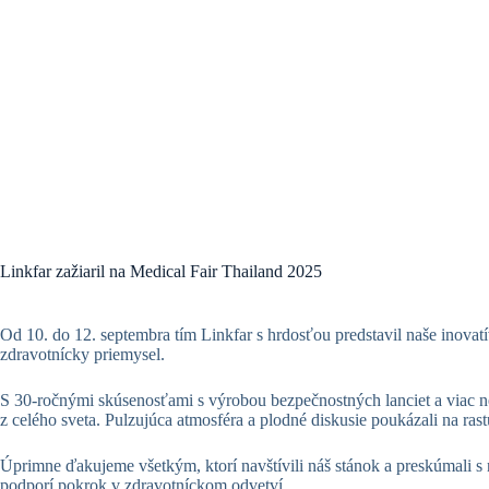
Linkfar zažiaril na Medical Fair Thailand 2025
Od 10. do 12. septembra tím Linkfar s hrdosťou predstavil naše inova
zdravotnícky priemysel.
S 30-ročnými skúsenosťami s výrobou bezpečnostných lanciet a viac ne
z celého sveta. Pulzujúca atmosféra a plodné diskusie poukázali na ras
Úprimne ďakujeme všetkým, ktorí navštívili náš stánok a preskúmali s
podporí pokrok v zdravotníckom odvetví.