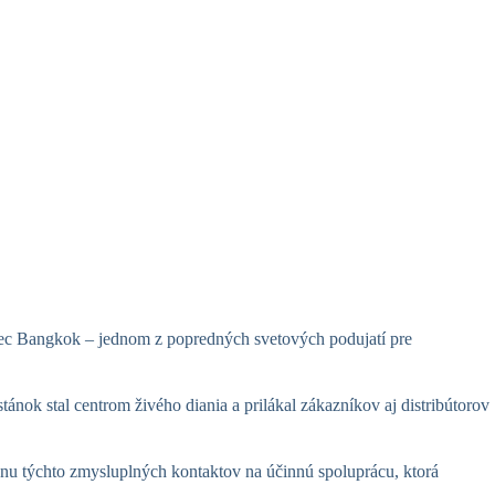
itec Bangkok – jednom z popredných svetových podujatí pre
ok stal centrom živého diania a prilákal zákazníkov aj distribútorov
enu týchto zmysluplných kontaktov na účinnú spoluprácu, ktorá