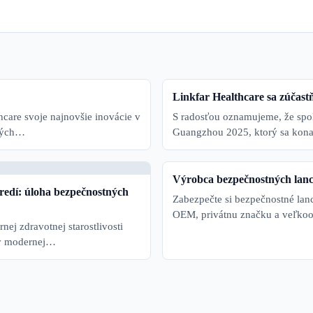
Linkfar Healthcare sa zúča
hcare svoje najnovšie inovácie v
S radosťou oznamujeme, že spol
dných…
Guangzhou 2025, ktorý sa kona
Výrobca bezpečnostných lan
tredí: úloha bezpečnostných
Zabezpečte si bezpečnostné lan
OEM, privátnu značku a veľko
ej zdravotnej starostlivosti
a v modernej…