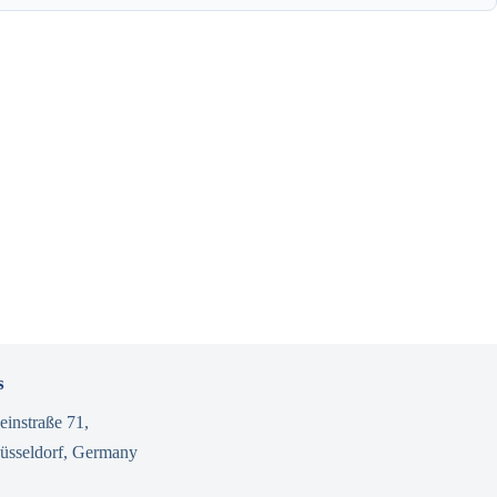
s
einstraße 71,
üsseldorf, Germany