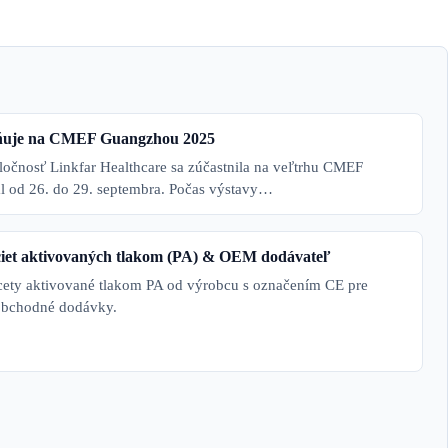
stňuje na CMEF Guangzhou 2025
očnosť Linkfar Healthcare sa zúčastnila na veľtrhu CMEF
l od 26. do 29. septembra. Počas výstavy…
ciet aktivovaných tlakom (PA) & OEM dodávateľ
cety aktivované tlakom PA od výrobcu s označením CE pre
obchodné dodávky.