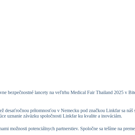
tívne bezpečnostné lancety na veľtrhu Medical Fair Thailand 2025 v B
ž desaťročnou prítomnosťou v Nemecku pod značkou Linkfar sa náš stán
túce uznanie záväzku spoločnosti Linkfar ku kvalite a inováciám.
 nami možnosti potenciálnych partnerstiev. Spoločne sa tešíme na prem