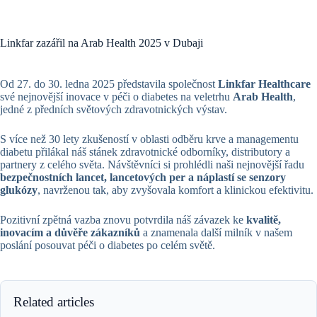
Linkfar zazářil na Arab Health 2025 v Dubaji
Od 27. do 30. ledna 2025 představila společnost
Linkfar Healthcare
své nejnovější inovace v péči o diabetes na veletrhu
Arab Health
,
jedné z předních světových zdravotnických výstav.
S více než 30 lety zkušeností v oblasti odběru krve a managementu
diabetu přilákal náš stánek zdravotnické odborníky, distributory a
partnery z celého světa. Návštěvníci si prohlédli naši nejnovější řadu
bezpečnostních lancet, lancetových per a náplastí se senzory
glukózy
, navrženou tak, aby zvyšovala komfort a klinickou efektivitu.
Pozitivní zpětná vazba znovu potvrdila náš závazek ke
kvalitě,
inovacím a důvěře zákazníků
a znamenala další milník v našem
poslání posouvat péči o diabetes po celém světě.
Related articles