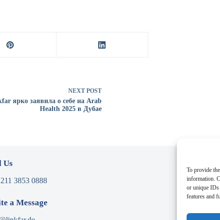
NEXT
POST
kfar ярко заявила о себе на Arab
Health 2025 в Дубае
l Us
Addres
To provide the
information. C
 211 3853 0888
Niederrh
or unique IDs 
40474 D
features and f
te a Message
@linkfar.de