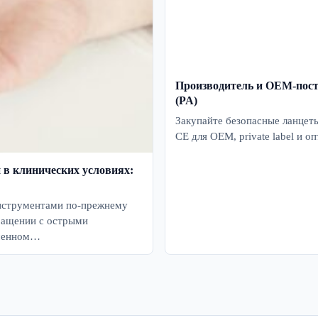
Производитель и OEM-пост
(PA)
Закупайте безопасные ланцет
CE для OEM, private label и о
 в клинических условиях:
инструментами по-прежнему
ращении с острыми
еменном…