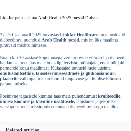
Linkfar paistis silma Arab Health 2025 messil Dubais
27.–30. jaanuaril 2025 tutvustas
Linkfar Healthcare
oma uusimaid
diabeediravi uuendusi
Arab Health
messil, mis on üks maailma
juhtivaid meditsiinimesse.
Enam kui 30-aastase kogemusega vereproovide võtmisel ja diabeedi
haldamisel meelitas meie boks ligi tervishoiutöötajaid, edasimüüjaid ja
partnereid kogu maailmast. Külastajad tutvusid meie uusima
ohutuslantsettide, lanseteerimisseadmete ja glükoosianduri
plaastrite
valikuga, mis on loodud mugavuse ja kliinilise tõhususe
parandamiseks.
Positiivne tagasiside kinnitas taas meie pühendumust
kvaliteedile,
innovatsioonile ja klientide usaldusele
, tähistades järjekordset
verstaposti meie missioonis edendada diabeediravi kogu maailmas.
Related articles