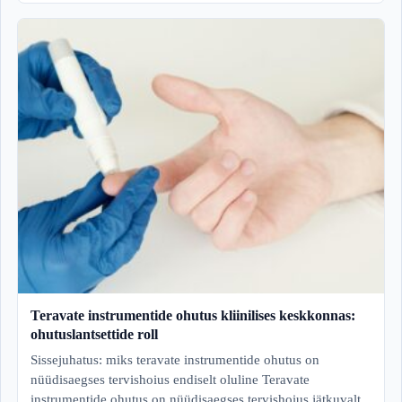
Teravate instrumentide ohutus kliinilises keskkonnas:
ohutuslantsettide roll
Sissejuhatus: miks teravate instrumentide ohutus on
nüüdisaegses tervishoius endiselt oluline Teravate
instrumentide ohutus on nüüdisaegses tervishoius jätkuvalt