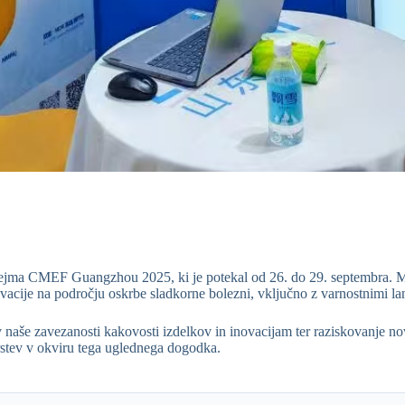
sejma CMEF Guangzhou 2025, ki je potekal od 26. do 29. septembra. Med
 inovacije na področju oskrbe sladkorne bolezni, vključno z varnostnimi l
 naše zavezanosti kakovosti izdelkov in inovacijam ter raziskovanje nov
erstev v okviru tega uglednega dogodka.