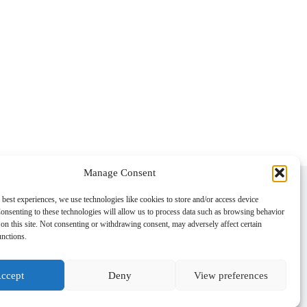
Manage Consent
s
 best experiences, we use technologies like cookies to store and/or access device
onsenting to these technologies will allow us to process data such as browsing behavior
einstraße 71,
on this site. Not consenting or withdrawing consent, may adversely affect certain
üsseldorf, Germany
unctions.
ccept
Deny
View preferences