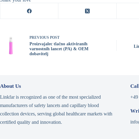
PREVIOUS
POST
Proizvajalec tlačno aktiviranih
Li
varnostnih lancet (PA) & OEM
dobavitelj
About Us
Cal
Linkfar is recognized as one of the most specialized
+49
manufacturers of safety lancets and capillary blood
Wri
collection devices, serving global healthcare markets with
info
certified quality and innovation.