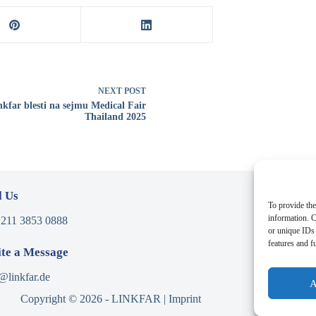
NEXT
POST
nkfar blesti na sejmu Medical Fair
Thailand 2025
l Us
Addres
To provide the
information. C
 211 3853 0888
Niederrh
or unique IDs 
40474 D
features and f
te a Message
@linkfar.de
A
Copyright © 2026 - LINKFAR |
Imprint