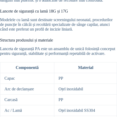
sanguin mai puternic și o adâncime de recoltare mai controlată.
Lancete de siguranță cu lamă 18G și 17G
Modelele cu lamă sunt destinate screeningului neonatal, procedurilor
de puncție în călcâi și recoltării specializate de sânge capilar, atunci
când este preferat un profil de incizie liniară.
Structura produsului și materiale
Lanceta de siguranță PA este un ansamblu de unică folosință conceput
pentru siguranță, stabilitate și performanță repetabilă de activare.
Componentă
Material
Capac
PP
Arc de declanșare
Oțel inoxidabil
Carcasă
PP
Ac / Lamă
Oțel inoxidabil SS304