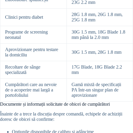
23G 2.2 mm
28G 1.8 mm, 26G 1.8 mm,
Clinici pentru diabet
25G 1.8 mm
Programe de screening
30G 1.5 mm, 18G Blade 1.8
neonatal
mm până la 2.0 mm
Aprovizionare pentru testare
30G 1.5 mm, 28G 1.8 mm
la domiciliu
Recoltare de sânge
17G Blade, 18G Blade 2.2
specializată
mm
Cumpărători care au nevoie
Gamă mixtă de specificații
de o acoperire mai largă a
PA într-un singur plan de
portofoliului
aprovizionare
Documente și informații solicitate de obicei de cumpărători
Înainte de a trece la discuția despre comandă, echipele de achiziții
doresc de obicei să confirme:
Opțiunile disponibile de calibru și adâncime