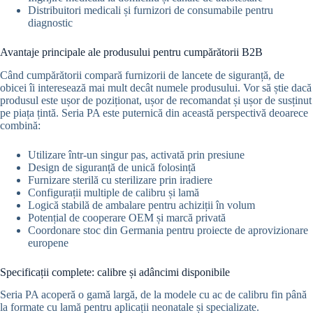
Distribuitori medicali și furnizori de consumabile pentru
diagnostic
Avantaje principale ale produsului pentru cumpărătorii B2B
Când cumpărătorii compară furnizorii de lancete de siguranță, de
obicei îi interesează mai mult decât numele produsului. Vor să știe dacă
produsul este ușor de poziționat, ușor de recomandat și ușor de susținut
pe piața țintă. Seria PA este puternică din această perspectivă deoarece
combină:
Utilizare într-un singur pas, activată prin presiune
Design de siguranță de unică folosință
Furnizare sterilă cu sterilizare prin iradiere
Configurații multiple de calibru și lamă
Logică stabilă de ambalare pentru achiziții în volum
Potențial de cooperare OEM și marcă privată
Coordonare stoc din Germania pentru proiecte de aprovizionare
europene
Specificații complete: calibre și adâncimi disponibile
Seria PA acoperă o gamă largă, de la modele cu ac de calibru fin până
la formate cu lamă pentru aplicații neonatale și specializate.