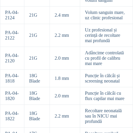
volum sanguin
PA-04-
Volum sanguin mare,
21G
2.4 mm
2124
uz clinic profesional
Uz profesional și
PA-04-
21G
2.2 mm
cerință de recoltare
2122
mai profundă
Adâncime controlată
PA-04-
21G
2.0 mm
cu profil de calibru
2120
mai mare
PA-04-
18G
Puncție în călcâi și
1.8 mm
1818
Blade
screening neonatal
PA-04-
18G
Puncție în călcâi cu
2.0 mm
1820
Blade
flux capilar mai mare
Recoltare neonatală
PA-04-
18G
2.2 mm
sau în NICU mai
1822
Blade
profundă