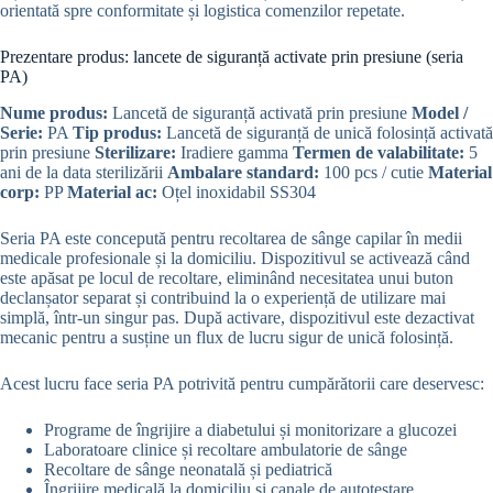
orientată spre conformitate și logistica comenzilor repetate.
Prezentare produs: lancete de siguranță activate prin presiune (seria
PA)
Nume produs:
Lancetă de siguranță activată prin presiune
Model /
Serie:
PA
Tip produs:
Lancetă de siguranță de unică folosință activată
prin presiune
Sterilizare:
Iradiere gamma
Termen de valabilitate:
5
ani de la data sterilizării
Ambalare standard:
100 pcs / cutie
Material
corp:
PP
Material ac:
Oțel inoxidabil SS304
Seria PA este concepută pentru recoltarea de sânge capilar în medii
medicale profesionale și la domiciliu. Dispozitivul se activează când
este apăsat pe locul de recoltare, eliminând necesitatea unui buton
declanșator separat și contribuind la o experiență de utilizare mai
simplă, într-un singur pas. După activare, dispozitivul este dezactivat
mecanic pentru a susține un flux de lucru sigur de unică folosință.
Acest lucru face seria PA potrivită pentru cumpărătorii care deservesc:
Programe de îngrijire a diabetului și monitorizare a glucozei
Laboratoare clinice și recoltare ambulatorie de sânge
Recoltare de sânge neonatală și pediatrică
Îngrijire medicală la domiciliu și canale de autotestare