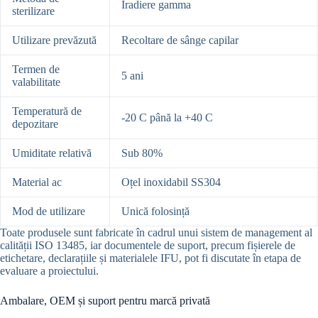
Iradiere gamma
sterilizare
Utilizare prevăzută
Recoltare de sânge capilar
Termen de
5 ani
valabilitate
Temperatură de
-20 C până la +40 C
depozitare
Umiditate relativă
Sub 80%
Material ac
Oțel inoxidabil SS304
Mod de utilizare
Unică folosință
Toate produsele sunt fabricate în cadrul unui sistem de management al
calității ISO 13485, iar documentele de suport, precum fișierele de
etichetare, declarațiile și materialele IFU, pot fi discutate în etapa de
evaluare a proiectului.
Ambalare, OEM și suport pentru marcă privată