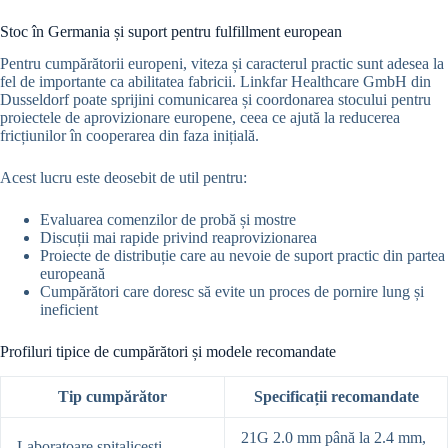
Stoc în Germania și suport pentru fulfillment european
Pentru cumpărătorii europeni, viteza și caracterul practic sunt adesea la
fel de importante ca abilitatea fabricii. Linkfar Healthcare GmbH din
Dusseldorf poate sprijini comunicarea și coordonarea stocului pentru
proiectele de aprovizionare europene, ceea ce ajută la reducerea
fricțiunilor în cooperarea din faza inițială.
Acest lucru este deosebit de util pentru:
Evaluarea comenzilor de probă și mostre
Discuții mai rapide privind reaprovizionarea
Proiecte de distribuție care au nevoie de suport practic din partea
europeană
Cumpărători care doresc să evite un proces de pornire lung și
ineficient
Profiluri tipice de cumpărători și modele recomandate
Tip cumpărător
Specificații recomandate
21G 2.0 mm până la 2.4 mm,
Laboratoare spitalicești