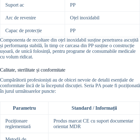
Suport ac
PP
Arc de revenire
Oțel inoxidabil
Capac de protecție
PP
Componenta de recoltare din oțel inoxidabil susține penetrarea ascuțită
și performanța stabilă, în timp ce carcasa din PP susține o construcție
ușoară, de unică folosință, pentru programe de consumabile medicale
cu volum ridicat.
Calitate, sterilitate și conformitate
Cumpărătorii profesioniști au de obicei nevoie de detalii esențiale de
conformitate încă de la începutul discuției. Seria PA poate fi poziționată
în jurul următoarelor puncte:
Parametru
Standard / Informații
Poziționare
Produs marcat CE cu suport documentar
reglementară
orientat MDR
Metodă de