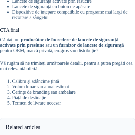
Lancete de siguranță activate prin răsucire
Lancete de siguranță cu buton de apăsare
Dispozitive de înțepare compatibile cu programe mai largi de
recoltare a sângelui
CTA final
Căutați un
producător de încredere de lancete de siguranță
activate prin presiune
sau un
furnizor de lancete de siguranță
pentru OEM, marcă privată, en-gros sau distribuție?
Vă rugăm să ne trimiteți următoarele detalii, pentru a putea pregăti cea
mai relevantă ofertă:
Calibru și adâncime țintă
Volum lunar sau anual estimat
Cerințe de branding sau ambalare
Piață de destinație
Termen de livrare necesar
Related articles