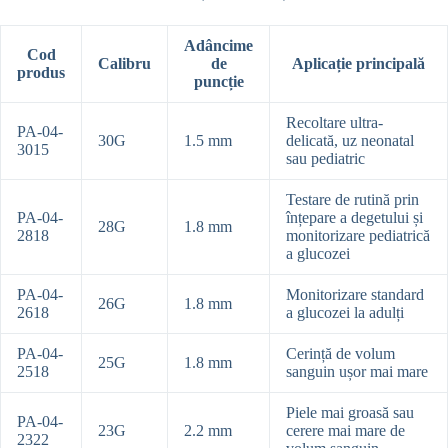
Adâncime
Cod
Calibru
de
Aplicație principală
produs
puncție
Recoltare ultra-
PA-04-
30G
1.5 mm
delicată, uz neonatal
3015
sau pediatric
Testare de rutină prin
PA-04-
înțepare a degetului și
28G
1.8 mm
2818
monitorizare pediatrică
a glucozei
PA-04-
Monitorizare standard
26G
1.8 mm
2618
a glucozei la adulți
PA-04-
Cerință de volum
25G
1.8 mm
2518
sanguin ușor mai mare
Piele mai groasă sau
PA-04-
23G
2.2 mm
cerere mai mare de
2322