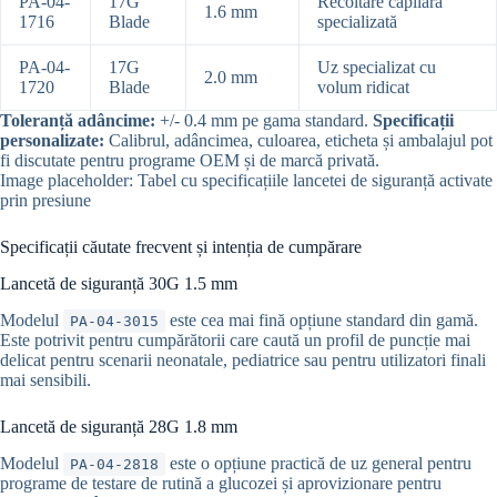
PA-04-
17G
Recoltare capilară
1.6 mm
1716
Blade
specializată
PA-04-
17G
Uz specializat cu
2.0 mm
1720
Blade
volum ridicat
Toleranță adâncime:
+/- 0.4 mm pe gama standard.
Specificații
personalizate:
Calibrul, adâncimea, culoarea, eticheta și ambalajul pot
fi discutate pentru programe OEM și de marcă privată.
Image placeholder: Tabel cu specificațiile lancetei de siguranță activate
prin presiune
Specificații căutate frecvent și intenția de cumpărare
Lancetă de siguranță 30G 1.5 mm
Modelul
este cea mai fină opțiune standard din gamă.
PA-04-3015
Este potrivit pentru cumpărătorii care caută un profil de puncție mai
delicat pentru scenarii neonatale, pediatrice sau pentru utilizatori finali
mai sensibili.
Lancetă de siguranță 28G 1.8 mm
Modelul
este o opțiune practică de uz general pentru
PA-04-2818
programe de testare de rutină a glucozei și aprovizionare pentru