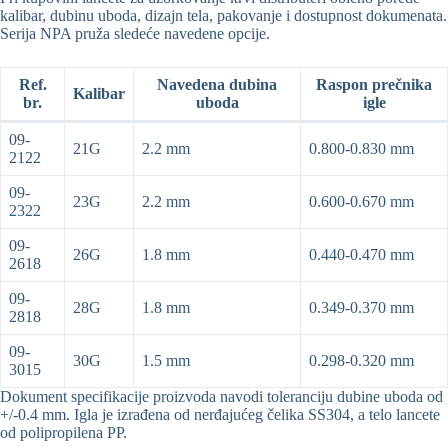
kalibar, dubinu uboda, dizajn tela, pakovanje i dostupnost dokumenata.
Serija NPA pruža sledeće navedene opcije.
Ref.
Navedena dubina
Raspon prečnika
Kalibar
br.
uboda
igle
09-
21G
2.2 mm
0.800-0.830 mm
2122
09-
23G
2.2 mm
0.600-0.670 mm
2322
09-
26G
1.8 mm
0.440-0.470 mm
2618
09-
28G
1.8 mm
0.349-0.370 mm
2818
09-
30G
1.5 mm
0.298-0.320 mm
3015
Dokument specifikacije proizvoda navodi toleranciju dubine uboda od
+/-0.4 mm. Igla je izrađena od nerđajućeg čelika SS304, a telo lancete
od polipropilena PP.