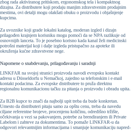
zbog rada aktiviranog pritiskom, ergonomskog tela i kompaktnog
dizajna. Za distributere koji prodaju manjim zdravstvenim prodajnim
mestima, ovi detalji mogu olakšati obuku o proizvodu i objašnjenje
kupcima.
Za uvoznike koji grade lokalni katalog, moderan izgled i dizajn
prilagođen krajnjem korisniku mogu pomoći da se NPA razlikuje od
osnovnijih lanceta. To je posebno korisno kada kanal želi medicinski
potrošni materijal koji i dalje izgleda pristupačno za apoteke ili
okruženja kućne zdravstvene nege.
Napomene o snabdevanju, prilagođavanju i saradnji
LINKFAR na svojoj stranici proizvoda navodi evropsku kontakt
adresu u Düsseldorfu u Nemačkoj, zajedno sa telefonskim i e-mail
kontakt podacima. Za evropske distributere to pruža direktnu
regionalnu komunikacionu tačku za pitanja o proizvodu i obradu upita.
Za B2B kupce to znači da najbolji upit treba da bude konkretan.
Umesto da distributeri pitaju samo za opštu cenu, treba da navedu
ciljane referentne brojeve, procenjenu količinu, odredišno tržište,
očekivanja u vezi sa pakovanjem, potrebe za brendiranjem ili Private
Labelom i zahteve za dokumentima. To pomaže LINKFAR-u da
odgovori relevantnijim informacijama i smanjuje komunikaciju napred-