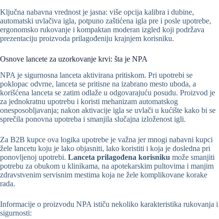
Ključna nabavna vrednost je jasna: više opcija kalibra i dubine,
automatski uvlačiva igla, potpuno zaštićena igla pre i posle upotrebe,
ergonomsko rukovanje i kompaktan moderan izgled koji podržava
prezentaciju proizvoda prilagođeniju krajnjem korisniku.
Osnove lancete za uzorkovanje krvi: šta je NPA
NPA je sigurnosna lanceta aktivirana pritiskom. Pri upotrebi se
poklopac odvrne, lanceta se pritisne na izabrano mesto uboda, a
korišćena lanceta se zatim odlaže u odgovarajuću posudu. Proizvod je
za jednokratnu upotrebu i koristi mehanizam automatskog
onesposobljavanja; nakon aktivacije igla se uvlači u kućište kako bi se
sprečila ponovna upotreba i smanjila slučajna izloženost igli.
Za B2B kupce ova logika upotrebe je važna jer mnogi nabavni kupci
žele lancetu koju je lako objasniti, lako koristiti i koja je dosledna pri
ponovljenoj upotrebi.
Lanceta prilagođena korisniku
može smanjiti
potrebu za obukom u klinikama, na apotekarskim pultovima i manjim
zdravstvenim servisnim mestima koja ne žele komplikovane korake
rada.
Informacije o proizvodu NPA ističu nekoliko karakteristika rukovanja i
sigurnosti: