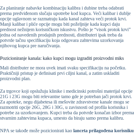
Za planiranje nabavke kombinaciju kalibra i dubine treba odabrati
prema predviđenom slučaju upotrebe kod kupca. Veći kalibar i dublje
opcije uglavnom se razmatraju kada kanal zahteva veći protok krvi.
Manji kalibar i pliće opcije mogu biti poželjnije kada kupci daju
prednost nežnijem korisničkom iskustvu. Pošto je “visok protok krvi”
jedna od navedenih prodajnih prednosti, distributeri ipak treba da
potvrde tačnu specifikaciju koja odgovara zahtevima uzorkovanja
njihovog kupca pre naručivanja.
Pozicioniranje kanala: kako kupci mogu izgraditi proizvodni miks
Mali distributer ne mora uvek imati svaku specifikaciju na početku.
Praktičniji pristup je definisati prvi ciljni kanal, a zatim uskladiti
proizvodni plan.
Za trgovce koji opslužuju klinike i medicinski potrošni materijal opcije
21G i 23G mogu biti relevantne tamo gde je potreban jači protok krvi.
Za apoteke, negu dijabetesa ili mešovite zdravstvene kanale mogu se
razmotriti opcije 26G, 28G i 30G, u zavisnosti od profila korisnika i
potrebe za uzorkovanjem. Kupci treba da potvrde konačan izbor prema
stvarnim zahtevima kupaca, umesto da biraju samo prema kalibru.
NPA se takođe može pozicionirati kao
lanceta prilagođena korisniku