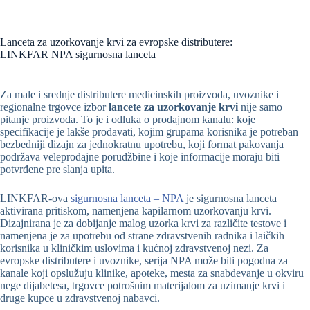
Lanceta za uzorkovanje krvi za evropske distributere:
LINKFAR NPA sigurnosna lanceta
Za male i srednje distributere medicinskih proizvoda, uvoznike i
regionalne trgovce izbor
lancete za uzorkovanje krvi
nije samo
pitanje proizvoda. To je i odluka o prodajnom kanalu: koje
specifikacije je lakše prodavati, kojim grupama korisnika je potreban
bezbedniji dizajn za jednokratnu upotrebu, koji format pakovanja
podržava veleprodajne porudžbine i koje informacije moraju biti
potvrđene pre slanja upita.
LINKFAR-ova
sigurnosna lanceta – NPA
je sigurnosna lanceta
aktivirana pritiskom, namenjena kapilarnom uzorkovanju krvi.
Dizajnirana je za dobijanje malog uzorka krvi za različite testove i
namenjena je za upotrebu od strane zdravstvenih radnika i laičkih
korisnika u kliničkim uslovima i kućnoj zdravstvenoj nezi. Za
evropske distributere i uvoznike, serija NPA može biti pogodna za
kanale koji opslužuju klinike, apoteke, mesta za snabdevanje u okviru
nege dijabetesa, trgovce potrošnim materijalom za uzimanje krvi i
druge kupce u zdravstvenoj nabavci.