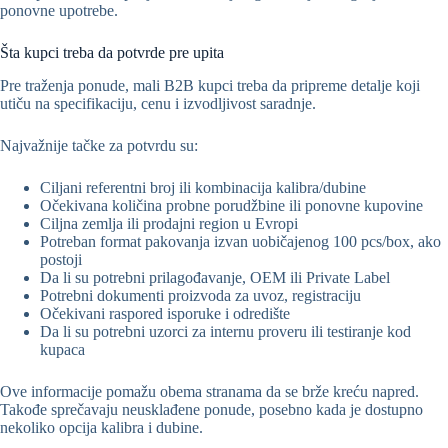
ponovne upotrebe.
Šta kupci treba da potvrde pre upita
Pre traženja ponude, mali B2B kupci treba da pripreme detalje koji
utiču na specifikaciju, cenu i izvodljivost saradnje.
Najvažnije tačke za potvrdu su:
Ciljani referentni broj ili kombinacija kalibra/dubine
Očekivana količina probne porudžbine ili ponovne kupovine
Ciljna zemlja ili prodajni region u Evropi
Potreban format pakovanja izvan uobičajenog 100 pcs/box, ako
postoji
Da li su potrebni prilagođavanje, OEM ili Private Label
Potrebni dokumenti proizvoda za uvoz, registraciju
Očekivani raspored isporuke i odredište
Da li su potrebni uzorci za internu proveru ili testiranje kod
kupaca
Ove informacije pomažu obema stranama da se brže kreću napred.
Takođe sprečavaju neusklađene ponude, posebno kada je dostupno
nekoliko opcija kalibra i dubine.