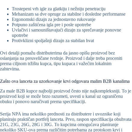
Trostepeni vrh igle za glatkiju i nežniju penetraciju
Mehanizam sa dve opruge za stabilne i dosledne performanse
Ergonomski dizajn za jednostavno rukovanje
Potpuno zaštićena igla pre i posle upotrebe
Uvlačivi i samouništavajući dizajn za sprečavanje ponovne
upotrebe
Protivklizni spoljašnji dizajn za stabilan hvat
Ovi detalji pomažu distributerima da jasno opišu proizvod bez
oslanjanja na preuveličane tvrdnje. Proizvod i dalje treba proceniti
prema ciljnom tržištu kupca, tipu kupaca i važećim lokalnim
zahtevima.
Zašto ova lanceta za uzorkovanje krvi odgovara malim B2B kanalima
Za male B2B kupce najbolji proizvod često nije najkompleksniji. To je
proizvod koji se može brzo razumeti, uvesti u kanal uz ograničenu
obuku i ponovo naručivati prema specifikaciji.
Serija NPA ima nekoliko prednosti za distributere i uvoznike koji
planiraju praktičan portfelj lanceta. Prvo, raspon specifikacija obuhvata
21G, 23G, 26G, 28G i 30G. To kupcima omogućava planiranje
nekoliko SKU-ova prema različitim potrebama za protokom krvi i