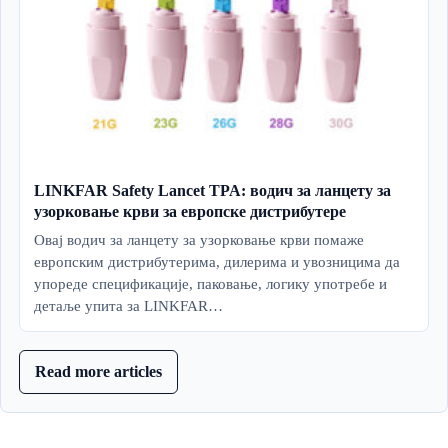
LINKFAR Safety Lancet TPA: водич за ланцету за
узорковање крви за европске дистрибутере
Овај водич за ланцету за узорковање крви помаже
европским дистрибутерима, дилерима и увозницима да
упореде спецификације, паковање, логику употребе и
детаље упита за LINKFAR…
Read more articles