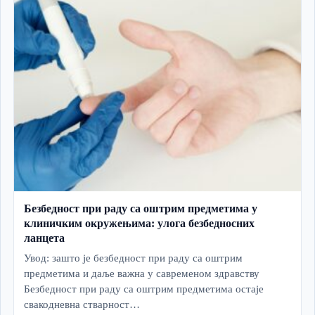
Безбедност при раду са оштрим предметима у
клиничким окружењима: улога безбедносних
ланцета
Увод: зашто је безбедност при раду са оштрим
предметима и даље важна у савременом здравству
Безбедност при раду са оштрим предметима остаје
свакодневна стварност…