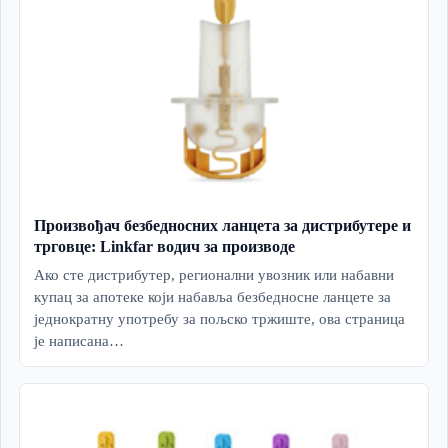
Произвођач безбедносних ланцета за дистрибутере и
трговце: Linkfar водич за производе
Ако сте дистрибутер, регионални увозник или набавни
купац за апотеке који набавља безбедносне ланцете за
једнократну употребу за пољско тржиште, ова страница
је написана…