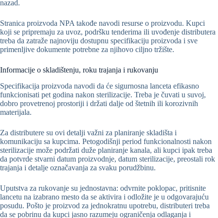
nazad.
Stranica proizvoda NPA takođe navodi resurse o proizvodu. Kupci
koji se pripremaju za uvoz, podršku tenderima ili uvođenje distributera
treba da zatraže najnoviju dostupnu specifikaciju proizvoda i sve
primenljive dokumente potrebne za njihovo ciljno tržište.
Informacije o skladištenju, roku trajanja i rukovanju
Specifikacija proizvoda navodi da će sigurnosna lanceta efikasno
funkcionisati pet godina nakon sterilizacije. Treba je čuvati u suvoj,
dobro provetrenoj prostoriji i držati dalje od štetnih ili korozivnih
materijala.
Za distributere su ovi detalji važni za planiranje skladišta i
komunikaciju sa kupcima. Petogodišnji period funkcionalnosti nakon
sterilizacije može podržati duže planiranje kanala, ali kupci ipak treba
da potvrde stvarni datum proizvodnje, datum sterilizacije, preostali rok
trajanja i detalje označavanja za svaku porudžbinu.
Uputstva za rukovanje su jednostavna: odvrnite poklopac, pritisnite
lancetu na izabrano mesto da se aktivira i odložite je u odgovarajuću
posudu. Pošto je proizvod za jednokratnu upotrebu, distributeri treba
da se pobrinu da kupci jasno razumeju ograničenja odlaganja i