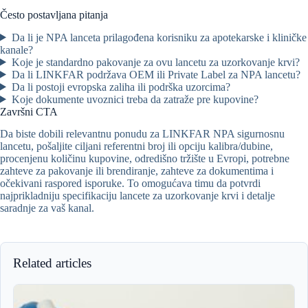
Često postavljana pitanja
Da li je NPA lanceta prilagođena korisniku za apotekarske i kliničke
kanale?
Koje je standardno pakovanje za ovu lancetu za uzorkovanje krvi?
Da li LINKFAR podržava OEM ili Private Label za NPA lancetu?
Da li postoji evropska zaliha ili podrška uzorcima?
Koje dokumente uvoznici treba da zatraže pre kupovine?
Završni CTA
Da biste dobili relevantnu ponudu za LINKFAR NPA sigurnosnu
lancetu, pošaljite ciljani referentni broj ili opciju kalibra/dubine,
procenjenu količinu kupovine, odredišno tržište u Evropi, potrebne
zahteve za pakovanje ili brendiranje, zahteve za dokumentima i
očekivani raspored isporuke. To omogućava timu da potvrdi
najprikladniju specifikaciju lancete za uzorkovanje krvi i detalje
saradnje za vaš kanal.
Related articles