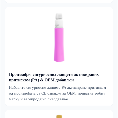
Произвођач сигурносних ланцета активираних
притиском (PA) & OEM добављач
Набавите сигурносне ланцете PA активиране притиском
од произвођача са CE ознаком за OEM, приватну робну
марку и велепродајно снабдевање.