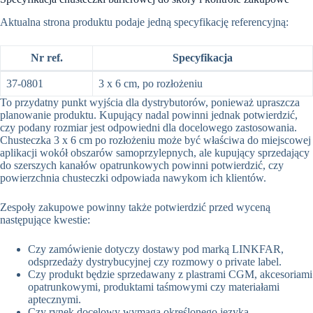
Aktualna strona produktu podaje jedną specyfikację referencyjną:
Nr ref.
Specyfikacja
37-0801
3 x 6 cm, po rozłożeniu
To przydatny punkt wyjścia dla dystrybutorów, ponieważ upraszcza
planowanie produktu. Kupujący nadal powinni jednak potwierdzić,
czy podany rozmiar jest odpowiedni dla docelowego zastosowania.
Chusteczka 3 x 6 cm po rozłożeniu może być właściwa do miejscowej
aplikacji wokół obszarów samoprzylepnych, ale kupujący sprzedający
do szerszych kanałów opatrunkowych powinni potwierdzić, czy
powierzchnia chusteczki odpowiada nawykom ich klientów.
Zespoły zakupowe powinny także potwierdzić przed wyceną
następujące kwestie:
Czy zamówienie dotyczy dostawy pod marką LINKFAR,
odsprzedaży dystrybucyjnej czy rozmowy o private label.
Czy produkt będzie sprzedawany z plastrami CGM, akcesoriami
opatrunkowymi, produktami taśmowymi czy materiałami
aptecznymi.
Czy rynek docelowy wymaga określonego języka,