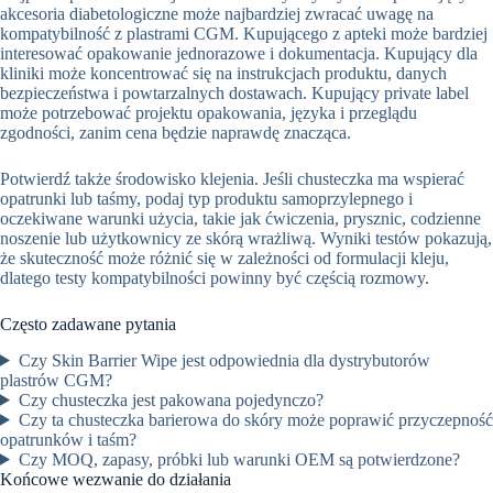
akcesoria diabetologiczne może najbardziej zwracać uwagę na
kompatybilność z plastrami CGM. Kupującego z apteki może bardziej
interesować opakowanie jednorazowe i dokumentacja. Kupujący dla
kliniki może koncentrować się na instrukcjach produktu, danych
bezpieczeństwa i powtarzalnych dostawach. Kupujący private label
może potrzebować projektu opakowania, języka i przeglądu
zgodności, zanim cena będzie naprawdę znacząca.
Potwierdź także środowisko klejenia. Jeśli chusteczka ma wspierać
opatrunki lub taśmy, podaj typ produktu samoprzylepnego i
oczekiwane warunki użycia, takie jak ćwiczenia, prysznic, codzienne
noszenie lub użytkownicy ze skórą wrażliwą. Wyniki testów pokazują,
że skuteczność może różnić się w zależności od formulacji kleju,
dlatego testy kompatybilności powinny być częścią rozmowy.
Często zadawane pytania
Czy Skin Barrier Wipe jest odpowiednia dla dystrybutorów
plastrów CGM?
Czy chusteczka jest pakowana pojedynczo?
Czy ta chusteczka barierowa do skóry może poprawić przyczepność
opatrunków i taśm?
Czy MOQ, zapasy, próbki lub warunki OEM są potwierdzone?
Końcowe wezwanie do działania