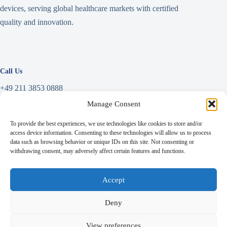
devices, serving global healthcare markets with certified
quality and innovation.
Call Us
+49 211 3853 0888
Manage Consent
Write a Message
To provide the best experiences, we use technologies like cookies to store and/or
info@linkfar.de
access device information. Consenting to these technologies will allow us to process
data such as browsing behavior or unique IDs on this site. Not consenting or
withdrawing consent, may adversely affect certain features and functions.
Address
Accept
Niederrheinstraße 71,
Deny
40474 Düsseldorf, Germany
View preferences