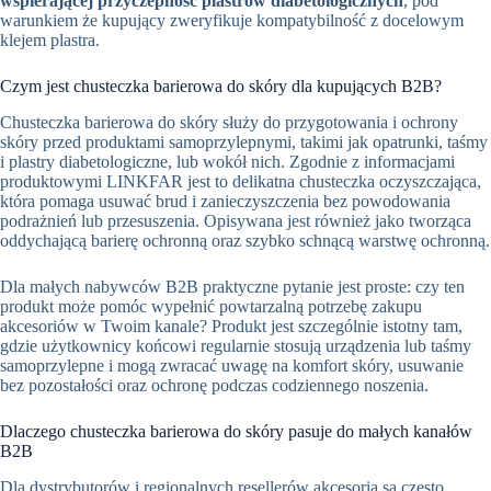
wspierającej przyczepność plastrów diabetologicznych
, pod
warunkiem że kupujący zweryfikuje kompatybilność z docelowym
klejem plastra.
Czym jest chusteczka barierowa do skóry dla kupujących B2B?
Chusteczka barierowa do skóry służy do przygotowania i ochrony
skóry przed produktami samoprzylepnymi, takimi jak opatrunki, taśmy
i plastry diabetologiczne, lub wokół nich. Zgodnie z informacjami
produktowymi LINKFAR jest to delikatna chusteczka oczyszczająca,
która pomaga usuwać brud i zanieczyszczenia bez powodowania
podrażnień lub przesuszenia. Opisywana jest również jako tworząca
oddychającą barierę ochronną oraz szybko schnącą warstwę ochronną.
Dla małych nabywców B2B praktyczne pytanie jest proste: czy ten
produkt może pomóc wypełnić powtarzalną potrzebę zakupu
akcesoriów w Twoim kanale? Produkt jest szczególnie istotny tam,
gdzie użytkownicy końcowi regularnie stosują urządzenia lub taśmy
samoprzylepne i mogą zwracać uwagę na komfort skóry, usuwanie
bez pozostałości oraz ochronę podczas codziennego noszenia.
Dlaczego chusteczka barierowa do skóry pasuje do małych kanałów
B2B
Dla dystrybutorów i regionalnych resellerów akcesoria są często