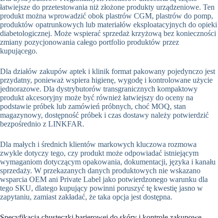
łatwiejsze do przetestowania niż złożone produkty urządzeniowe. Ten
produkt można wprowadzić obok plastrów CGM, plastrów do pomp,
produktów opatrunkowych lub materiałów eksploatacyjnych do opieki
diabetologicznej. Może wspierać sprzedaż krzyżową bez konieczności
zmiany pozycjonowania całego portfolio produktów przez
kupującego.
Dla działów zakupów aptek i klinik format pakowany pojedynczo jest
przydatny, ponieważ wspiera higienę, wygodę i kontrolowane użycie
jednorazowe. Dla dystrybutorów transgranicznych kompaktowy
produkt akcesoryjny może być również łatwiejszy do oceny na
podstawie próbek lub zamówień próbnych, choć MOQ, stan
magazynowy, dostępność próbek i czas dostawy należy potwierdzić
bezpośrednio z LINKFAR.
Dla małych i średnich klientów markowych kluczowa rozmowa
zwykle dotyczy tego, czy produkt może odpowiadać istniejącym
wymaganiom dotyczącym opakowania, dokumentacji, języka i kanału
sprzedaży. W przekazanych danych produktowych nie wskazano
wsparcia OEM ani Private Label jako potwierdzonego warunku dla
tego SKU, dlatego kupujący powinni poruszyć tę kwestię jasno w
zapytaniu, zamiast zakładać, że taka opcja jest dostępna.
Specyfikacja chusteczki barierowej do skóry i kontrole zakupowe