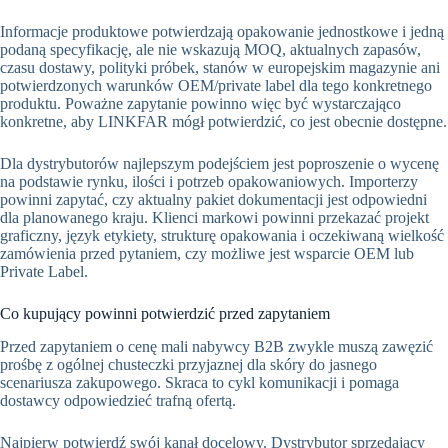
Informacje produktowe potwierdzają opakowanie jednostkowe i jedną
podaną specyfikację, ale nie wskazują MOQ, aktualnych zapasów,
czasu dostawy, polityki próbek, stanów w europejskim magazynie ani
potwierdzonych warunków OEM/private label dla tego konkretnego
produktu. Poważne zapytanie powinno więc być wystarczająco
konkretne, aby LINKFAR mógł potwierdzić, co jest obecnie dostępne.
Dla dystrybutorów najlepszym podejściem jest poproszenie o wycenę
na podstawie rynku, ilości i potrzeb opakowaniowych. Importerzy
powinni zapytać, czy aktualny pakiet dokumentacji jest odpowiedni
dla planowanego kraju. Klienci markowi powinni przekazać projekt
graficzny, język etykiety, strukturę opakowania i oczekiwaną wielkość
zamówienia przed pytaniem, czy możliwe jest wsparcie OEM lub
Private Label.
Co kupujący powinni potwierdzić przed zapytaniem
Przed zapytaniem o cenę mali nabywcy B2B zwykle muszą zawęzić
prośbę z ogólnej chusteczki przyjaznej dla skóry do jasnego
scenariusza zakupowego. Skraca to cykl komunikacji i pomaga
dostawcy odpowiedzieć trafną ofertą.
Najpierw potwierdź swój kanał docelowy. Dystrybutor sprzedający