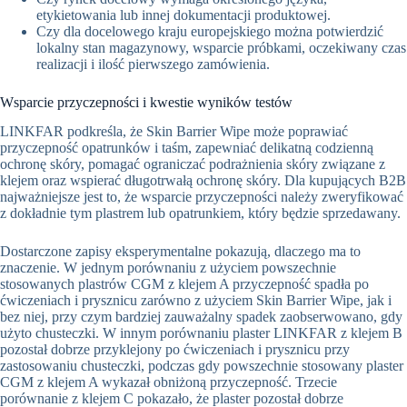
etykietowania lub innej dokumentacji produktowej.
Czy dla docelowego kraju europejskiego można potwierdzić
lokalny stan magazynowy, wsparcie próbkami, oczekiwany czas
realizacji i ilość pierwszego zamówienia.
Wsparcie przyczepności i kwestie wyników testów
LINKFAR podkreśla, że Skin Barrier Wipe może poprawiać
przyczepność opatrunków i taśm, zapewniać delikatną codzienną
ochronę skóry, pomagać ograniczać podrażnienia skóry związane z
klejem oraz wspierać długotrwałą ochronę skóry. Dla kupujących B2B
najważniejsze jest to, że wsparcie przyczepności należy zweryfikować
z dokładnie tym plastrem lub opatrunkiem, który będzie sprzedawany.
Dostarczone zapisy eksperymentalne pokazują, dlaczego ma to
znaczenie. W jednym porównaniu z użyciem powszechnie
stosowanych plastrów CGM z klejem A przyczepność spadła po
ćwiczeniach i prysznicu zarówno z użyciem Skin Barrier Wipe, jak i
bez niej, przy czym bardziej zauważalny spadek zaobserwowano, gdy
użyto chusteczki. W innym porównaniu plaster LINKFAR z klejem B
pozostał dobrze przyklejony po ćwiczeniach i prysznicu przy
zastosowaniu chusteczki, podczas gdy powszechnie stosowany plaster
CGM z klejem A wykazał obniżoną przyczepność. Trzecie
porównanie z klejem C pokazało, że plaster pozostał dobrze