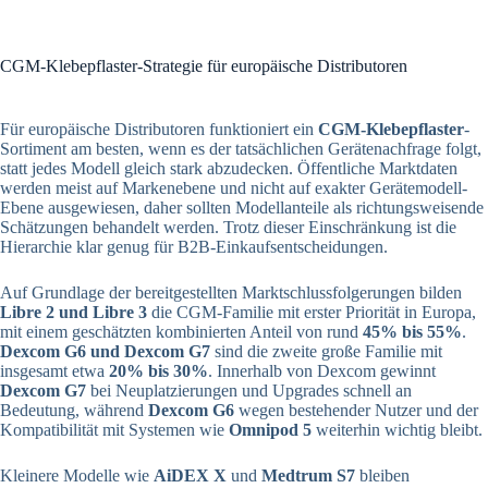
CGM-Klebepflaster-Strategie für europäische Distributoren
Für europäische Distributoren funktioniert ein
CGM-Klebepflaster
-
Sortiment am besten, wenn es der tatsächlichen Gerätenachfrage folgt,
statt jedes Modell gleich stark abzudecken. Öffentliche Marktdaten
werden meist auf Markenebene und nicht auf exakter Gerätemodell-
Ebene ausgewiesen, daher sollten Modellanteile als richtungsweisende
Schätzungen behandelt werden. Trotz dieser Einschränkung ist die
Hierarchie klar genug für B2B-Einkaufsentscheidungen.
Auf Grundlage der bereitgestellten Marktschlussfolgerungen bilden
Libre 2 und Libre 3
die CGM-Familie mit erster Priorität in Europa,
mit einem geschätzten kombinierten Anteil von rund
45% bis 55%
.
Dexcom G6 und Dexcom G7
sind die zweite große Familie mit
insgesamt etwa
20% bis 30%
. Innerhalb von Dexcom gewinnt
Dexcom G7
bei Neuplatzierungen und Upgrades schnell an
Bedeutung, während
Dexcom G6
wegen bestehender Nutzer und der
Kompatibilität mit Systemen wie
Omnipod 5
weiterhin wichtig bleibt.
Kleinere Modelle wie
AiDEX X
und
Medtrum S7
bleiben