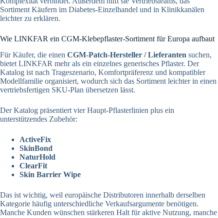
Komplexität verbindet. Außerdem hilft sie Vertriebsteams, das
Sortiment Käufern im Diabetes-Einzelhandel und in Klinikkanälen
leichter zu erklären.
Wie LINKFAR ein CGM-Klebepflaster-Sortiment für Europa aufbaut
Für Käufer, die einen
CGM-Patch-Hersteller / Lieferanten
suchen,
bietet LINKFAR mehr als ein einzelnes generisches Pflaster. Der
Katalog ist nach Trageszenario, Komfortpräferenz und kompatibler
Modellfamilie organisiert, wodurch sich das Sortiment leichter in einen
vertriebsfertigen SKU-Plan übersetzen lässt.
Der Katalog präsentiert vier Haupt-Pflasterlinien plus ein
unterstützendes Zubehör:
ActiveFix
SkinBond
NaturHold
ClearFit
Skin Barrier Wipe
Das ist wichtig, weil europäische Distributoren innerhalb derselben
Kategorie häufig unterschiedliche Verkaufsargumente benötigen.
Manche Kunden wünschen stärkeren Halt für aktive Nutzung, manche