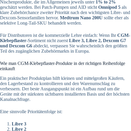
Nischenprodukte, die im Allgemeinen jeweils unter
1% to 2%
geschätzt werden. Bei Patch-Pumpen und AID sticht
Omnipod 5
als
klare Zubehörchance zweiter Priorität nach den wichtigsten Libre- und
Dexcom-Sensorfamilien hervor.
Medtrum Nano 200U
sollte eher als
selektive Long-Tail-SKU behandelt werden.
Für Distributoren ist die kommerzielle Lehre einfach: Wenn Ihr
CGM-
Klebepflaster
-Sortiment nicht zuerst
Libre 3, Libre 2, Dexcom G7
und Dexcom G6
abdeckt, verpassen Sie wahrscheinlich den größten
Teil des zugänglichen Zubehörmarkts in Europa.
Wie man CGM-Klebepflaster-Produkte in der richtigen Reihenfolge
einkauft
Ein praktischer Produktplan hilft kleinen und mittelgroßen Käufern,
den Lagerbestand zu kontrollieren und den Warenumschlag zu
verbessern. Der beste Ausgangspunkt ist ein Aufbau rund um die
Geräte mit der stärksten sichtbaren installierten Basis und der höchsten
Kanalnachfrage.
Eine sinnvolle Prioritätenfolge ist:
Libre 3
Libre 2