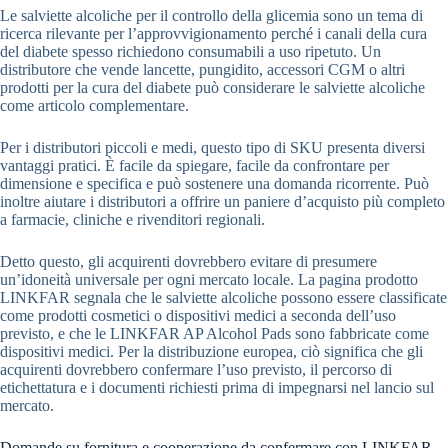
Le salviette alcoliche per il controllo della glicemia sono un tema di
ricerca rilevante per l’approvvigionamento perché i canali della cura
del diabete spesso richiedono consumabili a uso ripetuto. Un
distributore che vende lancette, pungidito, accessori CGM o altri
prodotti per la cura del diabete può considerare le salviette alcoliche
come articolo complementare.
Per i distributori piccoli e medi, questo tipo di SKU presenta diversi
vantaggi pratici. È facile da spiegare, facile da confrontare per
dimensione e specifica e può sostenere una domanda ricorrente. Può
inoltre aiutare i distributori a offrire un paniere d’acquisto più completo
a farmacie, cliniche e rivenditori regionali.
Detto questo, gli acquirenti dovrebbero evitare di presumere
un’idoneità universale per ogni mercato locale. La pagina prodotto
LINKFAR segnala che le salviette alcoliche possono essere classificate
come prodotti cosmetici o dispositivi medici a seconda dell’uso
previsto, e che le LINKFAR AP Alcohol Pads sono fabbricate come
dispositivi medici. Per la distribuzione europea, ciò significa che gli
acquirenti dovrebbero confermare l’uso previsto, il percorso di
etichettatura e i documenti richiesti prima di impegnarsi nel lancio sul
mercato.
Domande su fornitura e cooperazione da confermare con LINKFAR