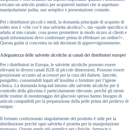
cercano un articolo pratico per acquirenti sanitari che si aspettano
manipolazione pulita, uso semplice e presentazione costante.
Per i distributori piccoli e medi, la domanda principale di acquisto di
solito non è «che cos’è una salvietta alcolica?», ma «quale specifica si
adatta al mio canale, cosa posso promettere in modo sicuro ai clienti e
quali informazioni devo confermare prima di effettuare un ordine?».
Questa guida si concentra su tali decisioni di approvvigionamento.
Adeguatezza delle salviette alcoliche ai canali dei distributori europei
Per i distributori in Europa, le salviette alcoliche possono essere
rilevanti in diversi canali B2B di piccole dimensioni. Possono essere
posizionate accanto ad accessori per la cura del diabete, lancette,
pungidito, consumabili legati all’insulina o forniture per l’igiene
clinica. La domanda long-tail intorno alle salviette alcoliche per il
controllo della glicemia è particolarmente rilevante, perché gli utenti
delle routine di monitoraggio del glucosio spesso hanno bisogno di
articoli compatibili per la preparazione della pelle prima del prelievo di
sangue.
Il formato confezionato singolarmente del prodotto è utile per la
distribuzione perché ogni salvietta è protetta per la manipolazione
monouso. Questo rende più semplice per cliniche, farmacie e