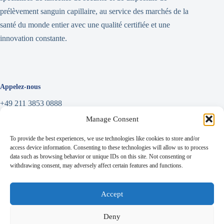
prélèvement sanguin capillaire, au service des marchés de la
santé du monde entier avec une qualité certifiée et une
innovation constante.
Appelez-nous
+49 211 3853 0888
Manage Consent
Écrire un message
To provide the best experiences, we use technologies like cookies to store and/or
info@linkfar.de
access device information. Consenting to these technologies will allow us to process
data such as browsing behavior or unique IDs on this site. Not consenting or
withdrawing consent, may adversely affect certain features and functions.
Adresse
Accept
Niederrheinstraße 71,
Deny
40474 Düsseldorf, Germany