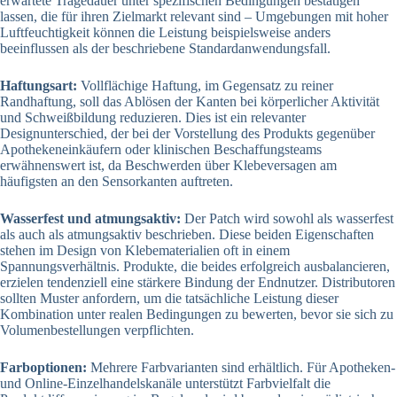
erwartete Tragedauer unter spezifischen Bedingungen bestätigen
lassen, die für ihren Zielmarkt relevant sind – Umgebungen mit hoher
Luftfeuchtigkeit können die Leistung beispielsweise anders
beeinflussen als der beschriebene Standardanwendungsfall.
Haftungsart:
Vollflächige Haftung, im Gegensatz zu reiner
Randhaftung, soll das Ablösen der Kanten bei körperlicher Aktivität
und Schweißbildung reduzieren. Dies ist ein relevanter
Designunterschied, der bei der Vorstellung des Produkts gegenüber
Apothekeneinkäufern oder klinischen Beschaffungsteams
erwähnenswert ist, da Beschwerden über Klebeversagen am
häufigsten an den Sensorkanten auftreten.
Wasserfest und atmungsaktiv:
Der Patch wird sowohl als wasserfest
als auch als atmungsaktiv beschrieben. Diese beiden Eigenschaften
stehen im Design von Klebematerialien oft in einem
Spannungsverhältnis. Produkte, die beides erfolgreich ausbalancieren,
erzielen tendenziell eine stärkere Bindung der Endnutzer. Distributoren
sollten Muster anfordern, um die tatsächliche Leistung dieser
Kombination unter realen Bedingungen zu bewerten, bevor sie sich zu
Volumenbestellungen verpflichten.
Farboptionen:
Mehrere Farbvarianten sind erhältlich. Für Apotheken-
und Online-Einzelhandelskanäle unterstützt Farbvielfalt die