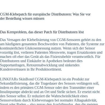
CGM-Klebepatch für europäische Distributoren: Was Sie vor
der Bestellung wissen müssen
Das Kernproblem, das dieser Patch für Distributoren löst
Das Versagen der Klebefixierung von CGM-Sensoren gehört zu den
am häufigsten genannten Beschwerden von Patienten, die Systeme zur
kontinuierlichen Glukosemessung nutzen. Wenn sich der Sensor
vorzeitig löst, verlieren Patienten Messwerte, tragen Ersatzkosten und
machen oft eher das Gerät als das Fixierzubehör verantwortlich. Für
Distributoren und Einkäufer in Apotheken bedeutet dies
Supportanfragen, Retourenabwicklung und sinkendes
Kundenvertrauen in Ihr Produktsortiment.
LINKFARs SkinBond CGM-Klebepatch ist ein Produkt zur
Sekundärfixierung, das die Tragedauer des Sensors verlängern soll,
indem es den primären CGM-Sensor oder den Transmitter einer
Insulinpumpe abdeckt und an Ort und Stelle sichert. Er ersetzt nicht
den Sensor selbst. Er reduziert die Wahrscheinlichkeit eines
Sensorverlusts durch Klebeversagen bei normaler Alltagsaktivität,
Sport oder Baden – also genau den Ausfallmodus, den die meisten