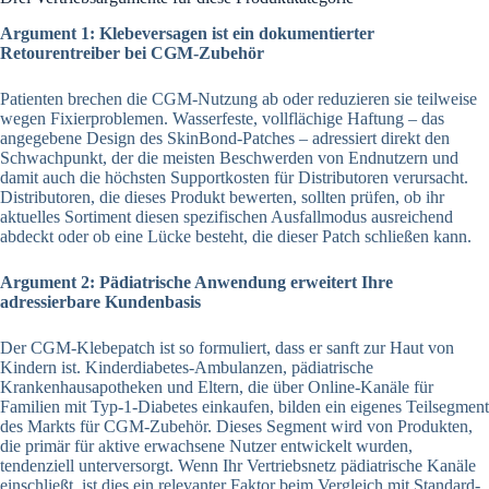
Argument 1: Klebeversagen ist ein dokumentierter
Retourentreiber bei CGM-Zubehör
Patienten brechen die CGM-Nutzung ab oder reduzieren sie teilweise
wegen Fixierproblemen. Wasserfeste, vollflächige Haftung – das
angegebene Design des SkinBond-Patches – adressiert direkt den
Schwachpunkt, der die meisten Beschwerden von Endnutzern und
damit auch die höchsten Supportkosten für Distributoren verursacht.
Distributoren, die dieses Produkt bewerten, sollten prüfen, ob ihr
aktuelles Sortiment diesen spezifischen Ausfallmodus ausreichend
abdeckt oder ob eine Lücke besteht, die dieser Patch schließen kann.
Argument 2: Pädiatrische Anwendung erweitert Ihre
adressierbare Kundenbasis
Der CGM-Klebepatch ist so formuliert, dass er sanft zur Haut von
Kindern ist. Kinderdiabetes-Ambulanzen, pädiatrische
Krankenhausapotheken und Eltern, die über Online-Kanäle für
Familien mit Typ-1-Diabetes einkaufen, bilden ein eigenes Teilsegment
des Markts für CGM-Zubehör. Dieses Segment wird von Produkten,
die primär für aktive erwachsene Nutzer entwickelt wurden,
tendenziell unterversorgt. Wenn Ihr Vertriebsnetz pädiatrische Kanäle
einschließt, ist dies ein relevanter Faktor beim Vergleich mit Standard-